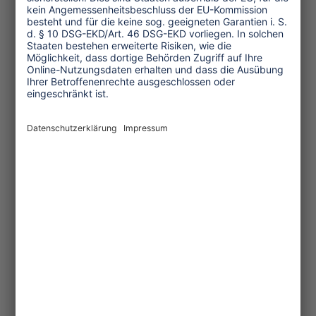
Anscheinend arbeitet man auch hier an
einem Gesetzentwurf zu Arbeitsregeln
für Hausangestellte. Auch besteht zwar
Gewerkschaftsfreiheit, allerdings nur
für Bürgerinnen und Bürger aus Katar.
Die meisten Arbeitenden sind jedoch
Migranten.
Es gibt also Ansätze zur Verbesserung
der Arbeitsbedingungen, einige
Reformen werden auf den Weg gebracht.
Leider konnte mir niemand sagen, bis
wann tatsächlich gesetzliche und
andere Änderungen zu erwarten sind.
Zudem wird, etwa mit Blick auf
Hausangestellte und die
Gewerkschaftsfreiheit deutlich, dass
die Ansätze noch völlig unzulänglich