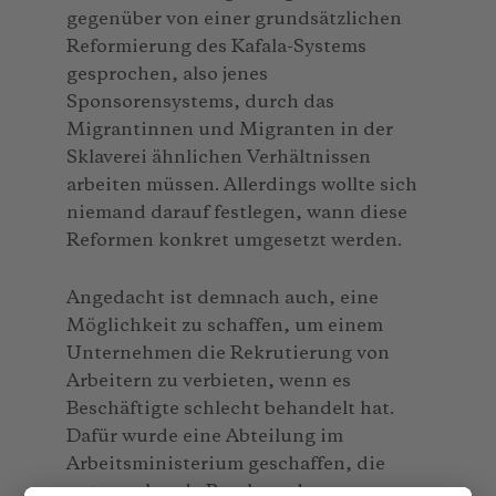
gegenüber von einer grundsätzlichen
Reformierung des Kafala-Systems
gesprochen, also jenes
Sponsorensystems, durch das
Migrantinnen und Migranten in der
Sklaverei ähnlichen Verhältnissen
arbeiten müssen. Allerdings wollte sich
niemand darauf festlegen, wann diese
Reformen konkret umgesetzt werden.
Angedacht ist demnach auch, eine
Möglichkeit zu schaffen, um einem
Unternehmen die Rekrutierung von
Arbeitern zu verbieten, wenn es
Beschäftigte schlecht behandelt hat.
Dafür wurde eine Abteilung im
Arbeitsministerium geschaffen, die
entsprechende Beschwerden