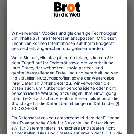
entgegennehmen soll. Außerdem ist
nach Angaben von Gesprächspartnern
ein landesweites Netz von Inspektoren
eingerichtet worden, die Arbeitsstätten
und Unterkünfte überprüfen.
Allerdings sprechen neueste Berichte
aus Katar nicht dafür, dass sich bislang
wirklich etwas geändert hat. Für
Hausangestellte zum Beispiel gelten
ohnehin nicht einmal die Regeln des
Sponsorengesetzes von 2009. Sie sind
häufig sexuellen Angriffen ausgesetzt,
wenn sie aber flüchten, machen sie sich
damit strafbar. Laut Gesetz könnten sie
zwar klagen, aber de facto tun sie das
nicht, weil sonst die Ausweisung droht.