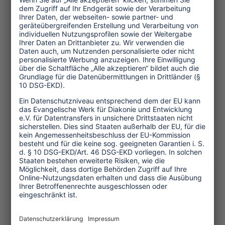
vgl. auch TW36, "Maoisten in Nepal -
Wie sicher sind Reisen im Himalaya-
Königreich?"
(2.220 Anschläge, 28 Zeilen, März
2005)
Themen