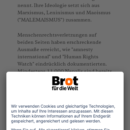
nennt. Ihre Ideologie setzt sich aus
Marxismus, Leninismus und Maoismus
("MALEMAISMUS") zusammen.
Menschenrechtsverletzungen auf
beiden Seiten haben erschreckende
Ausmaße erreicht, wie "amnesty
international" und "Human Rights
Watch" eindrücklich dokumentierten.
Mindestens 11.000 Nepalis sind bereits
umgekommen, viele hundert für immer
verschwunden. Willkürliche
Verhaftungen nach GESTAPO-
Methoden sind an der Tagesordnung.
In- und ausländische Experten sind
überzeugt, dass der Konflikt nicht mit
Waffengewalt zu lösen ist, sondern nur
durch politische Verhandlungen.