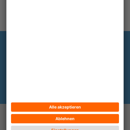
Information
Die wichtigsten Hintergründe alle zwei
bis drei Monate im Abo
Hier abonnieren
© 2026 ECPAT Deutschland
Kontakt
Impressum
Datenschutz