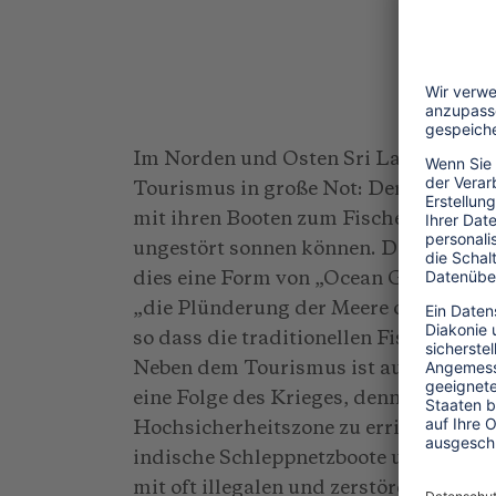
Im Norden und Osten Sri Lankas komm
Tourismus in große Not: Der Zugang z
mit ihren Booten zum Fischen starten,
ungestört sonnen können. Die Schweize
dies eine Form von „Ocean Grabbing“,
„die Plünderung der Meere oder die
so dass die traditionellen Fischer ih
Neben dem Tourismus ist auf der nörd
eine Folge des Krieges, denn das Milit
Hochsicherheitszone zu errichten. Auc
indische Schleppnetzboote und Fische
mit oft illegalen und zerstörerischen