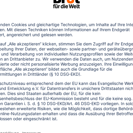
en viele Fischerfamilien durch den
um Strand, von dem sie seit Generationen
 wird ihnen verwehrt, damit sich Touristen
r Gesellschaft für bedrohte Völker nennt
 analog zum „Land Grabbing“. Gemeint ist
 Beschlagnahmung des Zugangs zum Meer,
rem Beruf nicht mehr nachgehen können“.
lichen Halbinsel Jaffna „Ocean Grabbing“
är besetzte dort große Gebiete, um eine
h sind die Fischer auf Jaffna durch
r aus dem Süden Sri Lankas bedroht, die
 Fischereimethoden die Meere plündern.