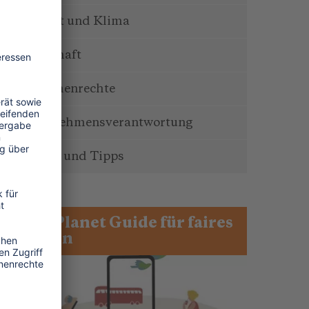
Umwelt und Klima
Wirtschaft
Menschenrechte
Unternehmensverantwortung
Service und Tipps
One Planet Guide für faires
Reisen