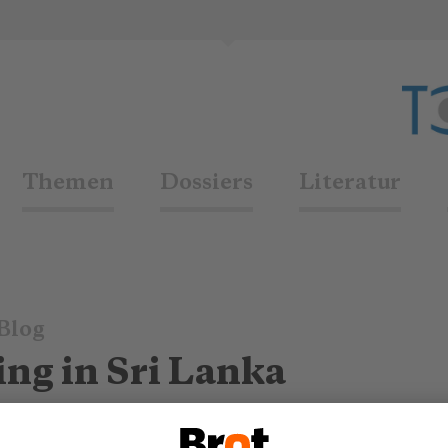
Themen
Dossiers
Literatur
Blog
ng in Sri Lanka
.09.2017