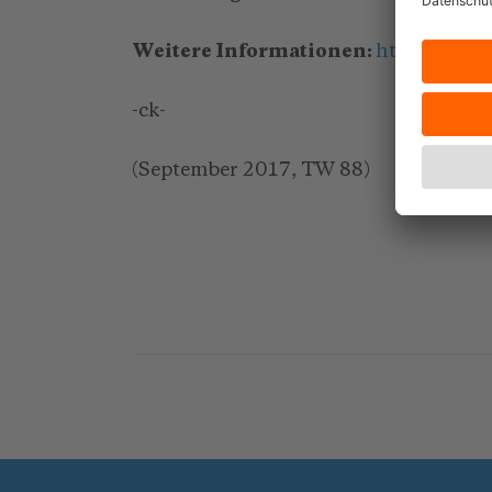
Weitere Informationen:
http://ocean
-ck-
(September 2017, TW 88)