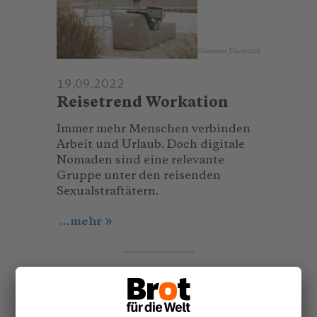
© Noname_Unsplash
19.09.2022
Reisetrend Workation
Immer mehr Menschen verbinden
Arbeit und Urlaub. Doch digitale
Nomaden sind eine relevante
Gruppe unter den reisenden
Sexualstraftätern.
...mehr