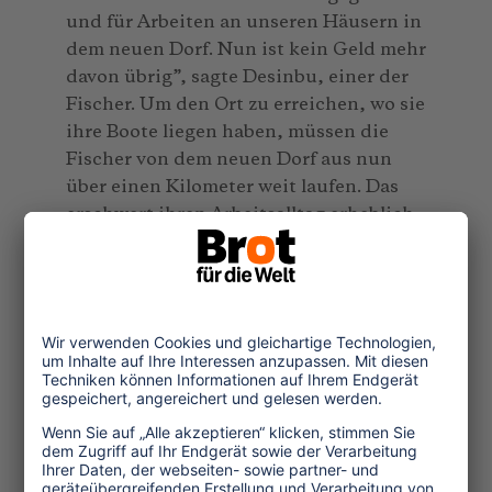
und für Arbeiten an unseren Häusern in
dem neuen Dorf. Nun ist kein Geld mehr
davon übrig”, sagte Desinbu, einer der
Fischer. Um den Ort zu erreichen, wo sie
ihre Boote liegen haben, müssen die
Fischer von dem neuen Dorf aus nun
über einen Kilometer weit laufen. Das
erschwert ihren Arbeitsalltag erheblich.
Sie müssen nun früher aufstehen und
leiden unter den körperlichen
Strapazen. An der Küste gibt es keinen
Platz, wo die Netze aufbewahrt und
getrocknet werden können. “Unsere
Motoren und Netze werden gestohlen.
Das bedeutet einen riesigen Verlust für
uns. Nun tragen wir die Motoren und
Netze auf dem Kopf hin und zurück,
drei Kilometer am Tag”, sagt Fischer