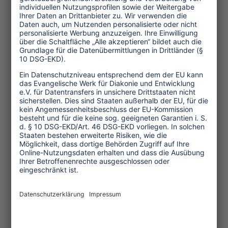
Haridoss. “Und wir müssen mit dieser
schweren Ausrüstung durch einen
flachen See”. Manches Mal haben die
Bauunternehmer auf dem jetzt
dazwischen liegenden Land den Weg
der Fischer zum Meer blockiert. Das hat
Spannungen verursacht. Aufgrund all
dieser Probleme haben viele Fischer
schließlich aufgegeben, haben ihre
Boote verkauft und verdingen sich nun
als ungelernte Arbeiter im städtischen
Bausektor.
Ähnliche Erfahrungen entlang der
Küste
Die Geschichte von Karikkattukuppam