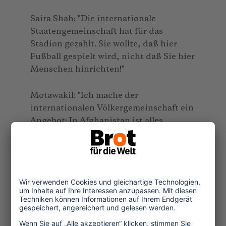
Saira Shah: "Die internationale
Staatengemeinschaft hat für das
Stadion gezahlt. Sie wollte, daß hier
Fußball gespielt wird, nicht daß Sie hier
Menschen hinrichten!"
Motawakil: "Ich mache der
internationalen Völkergemeinschaft ein
Angebot: In Afghanistan ist alles
zerstört worden. Wenn man uns hilft,
eigens eine Hinrichtungsstätte zu
bauen, so haben wir damit kein
Problem. Wenn man uns zehnmal
kritisiert, kann man uns doch
wenigstens einmal helfen. Man sollte
uns eine Hinrichtungsstätte bauen und
Finanzhilfen gewähren, damit im