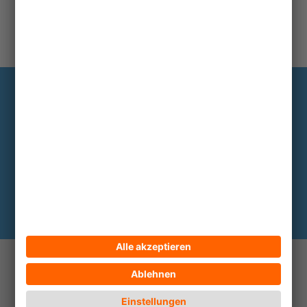
Information
Die wichtigsten Hintergründe alle zwei
bis drei Monate im Abo
Hier abonnieren
© 2026 ECPAT Deutschland
Kontakt
Impressum
Datenschutz