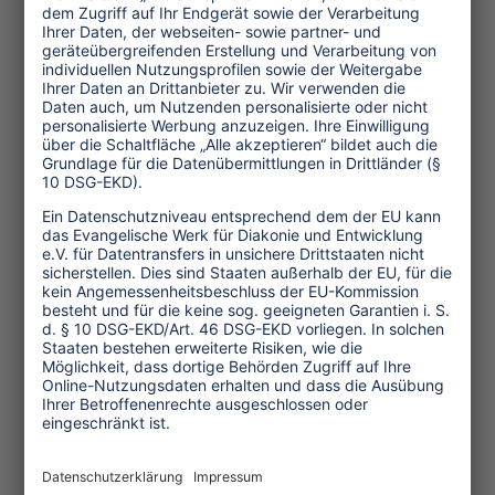
Stadion Fußball gespielt werden kann
und wir dennoch unsere Arbeit
verrichten können"...
(2.351 Anschläge, 31 Zeilen, Oktober
2001, entsetzt aufgeschnappt von
Ludmilla Tüting)
Themen