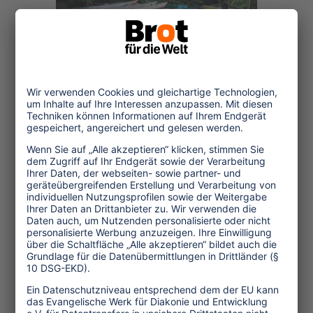
© Araribà Turismo e Cultura
21.11.2020
Brasilien: Noch keine
Option
Lärm, Müll, Desinteresse und nun
Corona – in Brasilien erscheinen
die Risiken des Inlandstourismus
für traditionelle Gemeinschaften
momentan größer
...mehr