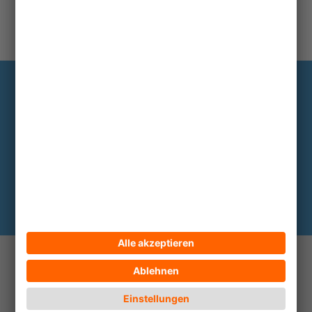
Information
Die wichtigsten Hintergründe alle zwei
bis drei Monate im Abo
Hier abonnieren
© 2026 ECPAT Deutschland
Kontakt
Impressum
Datenschutz