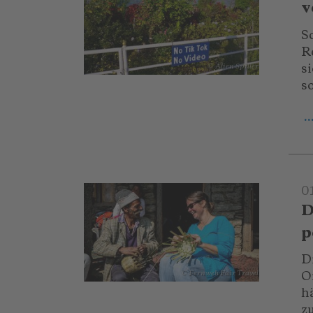
v
S
R
s
© Alien Spiller
s
.
0
D
p
Di
© Fernweh Fair Travel
O
h
z