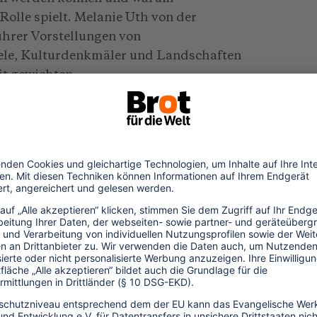
Rolle spielt. Melanie Uth von der
ührer Vorstellungen von
ele, Kulturdenkmäler und Landschaften
it gewichten.
a-Plattformen wie Instagram und TikTok
 welche Auswirkungen Social-Media-
Gemeinschaften haben können. Susanne
en schließlich der Frage nach, wie sich
 Zeitalter verändert und warum sie für das
ellschaftlichen Zusammenhängen vor Ort
 Lektüre und einen schönen Sommer –