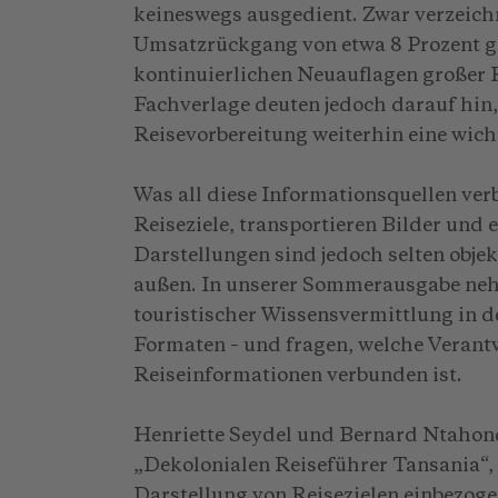
keineswegs ausgedient. Zwar verzeich
Umsatzrückgang von etwa 8 Prozent g
kontinuierlichen Neuauflagen großer R
Fachverlage deuten jedoch darauf hin,
Reisevorbereitung weiterhin eine wicht
Was all diese Informationsquellen ver
Reiseziele, transportieren Bilder und
Darstellungen sind jedoch selten objek
außen. In unserer Sommerausgabe neh
touristischer Wissensvermittlung in de
Formaten – und fragen, welche Verant
Reiseinformationen verbunden ist.
Henriette Seydel und Bernard Ntahond
„Dekolonialen Reiseführer Tansania“, w
Darstellung von Reisezielen einbezo