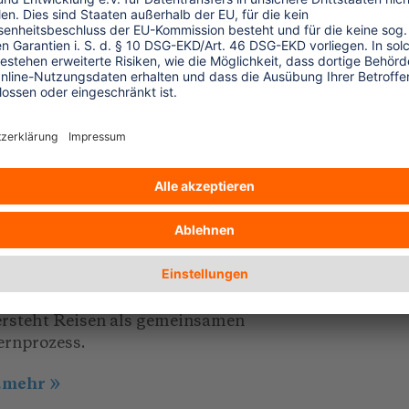
sevorbereitung und
1.07.2026
Wir wollten nicht die eine
ahrheit erzählen“
er „Dekoloniale Reiseführer Tansania“
acht lokale Perspektiven sichtbar und
ersteht Reisen als gemeinsamen
ernprozess.
..mehr