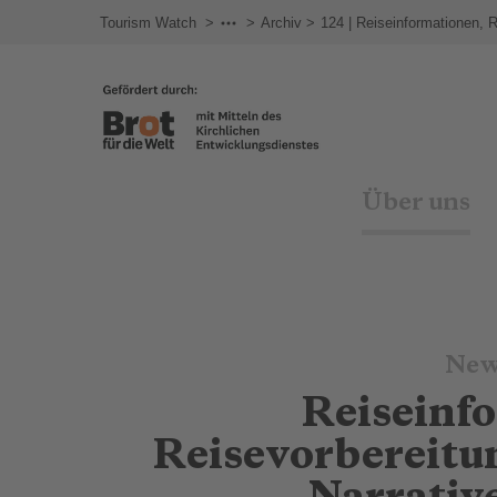
Tourism Watch
Newsletter
Archiv
124 | Reiseinformationen, R
Über uns
New
Reiseinf
Reisevorbereitun