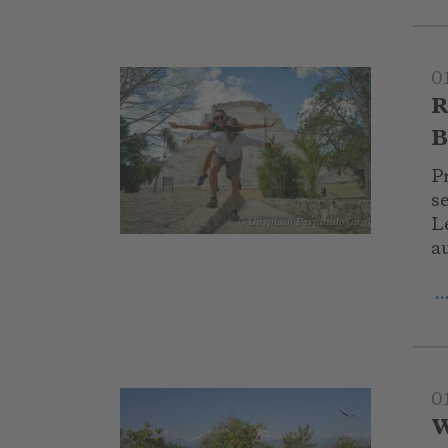
0
R
B
P
s
L
© Unsplash_Fernando Gago
a
.
0
W