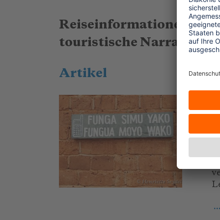
Reiseinformationen, Rei
touristische Narrative
Artikel
0
„
W
D
m
v
© Henriette Seydel
L
.