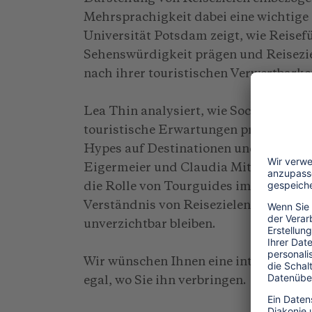
Mehrsprachigkeit dabei eine wichtige 
Universität Potsdam zeigt, wie Reisef
Sehenswürdigkeit prägen und Reisezi
nach ihrer touristischen Verwertbarke
Lea Thin analysiert, wie Social-Medi
touristische Erwartungen prägen und
Hypes auf Destinationen und lokale 
Eigermeier und Claudia Mitteneder geh
die Rolle von Tourguides im digitalen
Verständnis von Reisezielen und ges
unverzichtbar bleiben.
Wir wünschen Ihnen eine interessante
egal, wo Sie ihn verbringen.