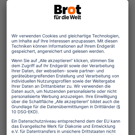
indigenen Bergregion Kolumbiens als
„aufregende Dschungelexkursion“
angepriesen wird oder eine
mexikanische Ruinenstätte mit bis zu
40.000 jährlichen Besucher*innen als
„einsam und mysteriös, im Dschungel
verborgen“, machen sich die
Verfasser*innen selten Gedanken über
die regional-sozialen Auswirkungen der
somit generierten Erwartungshaltung
(ganz abgesehen von den tagtäglich zu
bewältigenden Touristenströmen). Über
den Zusammenbruch zentraler
Infrastrukturen wie Wasserversorgung,
Abfallentsorgung, Verkehrsregelung
oder Konflikte um das teure Land in
touristischen Regionen wird zwar
inzwischen öfter, aber immer noch viel