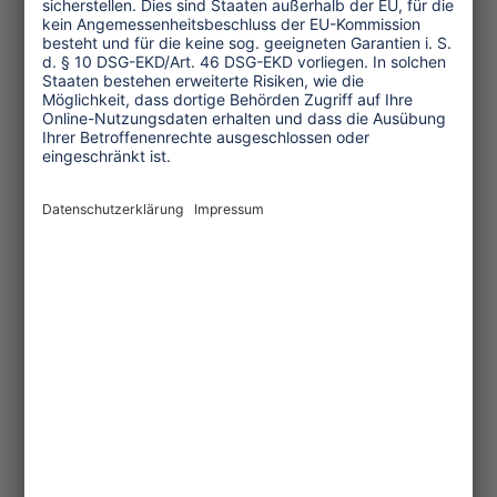
zu wenig berichtet.
Die Exotisierung und Stilisierung
bestimmter (meist historischer)
Kulturgüter zu glorreichen vergangenen
Objekten befördert die Wahrnehmung
kultureller Elemente als Waren und
macht die Belange der heutigen
Lokalbevölkerung unsichtbar. Die
aktuellen
kulturellen Ausprägungen und
„Highlights“ scheinen den Autor*innen
von Reiseführern aufgrund der
Fokussierung auf Ruinen und
Denkmäler oft gar nicht bekannt oder
zumindest nicht erwähnenswert zu sein.
Verantwortungsvolle Begegnungen