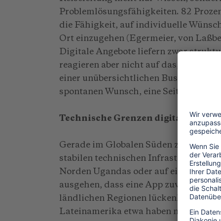
Problemlösungsfähigkeiten. 82 Prozen
die Fähigkeit, auf individuelle Wünsc
Ort einzugehen (Egermeier, von Laßber
Digitale Angebote liefern zwar struktu
reagieren aber nicht auf das, was zwis
einer unübersichtlichen Busstation, d
spontanen Wunsch, eine Seitenstraße 
Technische Grenzen digitaler Syst
Gerade im Globalen Süden zeigt sich, w
stabilen technischen Infrastruktur ab
Norden Ugandas oder auf einer Inselg
ausgehen, dass eine App zuverlässig fu
ländlichen Regionen lückenhaft oder 
Lateinamerika etwa haben nur rund 37