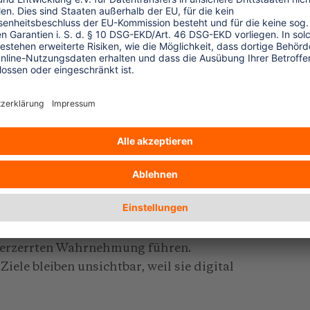
en (Ziegler, 2020). In mehreren
egt echte, verlässliche digitale
r bei nur etwa 5 Prozent (Rodríguez
Karten können sich digital aufhängen,
n – und im entscheidenden Moment bleibt
d tückisch. Wer versucht, lokale Begriffe
f sprachliche und kulturelle
ll für ein Schmunzeln sorgen, im
sse schaffen. Zudem funktionieren digitale
truktur ohnehin besser ist – und
touristisch bereits stärker erschlossen
 verzerrten Wahrnehmung führen.
ele bleiben unsichtbar, weil sie digital