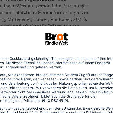
t legen Wert auf persönliche Betreuung –
he oder plötzliche Herausforderungen vor
g, Mitteneder, Tuncer, Vielhaber, 2021).
rierte und oft aktuelle Informationen,
chen den Zeilen passiert: die Nervosität vor
as Missverständnis in einer Markthalle, den
zu erkunden.
eme
ie stark digitale Reiseführer von einer
hängen. Wer in den Anden unterwegs ist, im
ruppe in Indonesien, kann nicht davon
nktioniert. Internet und GPS sind in vielen
nur gegen hohe Kosten verfügbar. In
 Prozent der ländlichen Bevölkerung