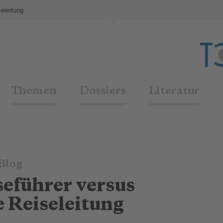
seleitung
Themen
Dossiers
Literatur
Blog
seführer versus
e Reiseleitung