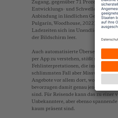
Zugang, gegenüber 71 Prozent in Städt
Entwicklungs- und Schwellenländern li
Anbindung in ländlichen Gebieten soga
Pulgarín, Woodhouse, 2022). Digitale 
Ladezeiten sich ins Unendliche ziehe
der Bildschirm leer.
Auch automatisierte Übersetzungen sin
per App zu verstehen, stößt schnell au
Fehlinterpretationen, die im besten Fa
schlimmsten Fall aber Missverständni
Angebote vor allem dort, wo die Infras
bevorzugen damit genau jene Orte, die 
sind. Für Reisende kann das zu einer
Unbekanntere, aber ebenso spannende Zi
kaum präsent sind.