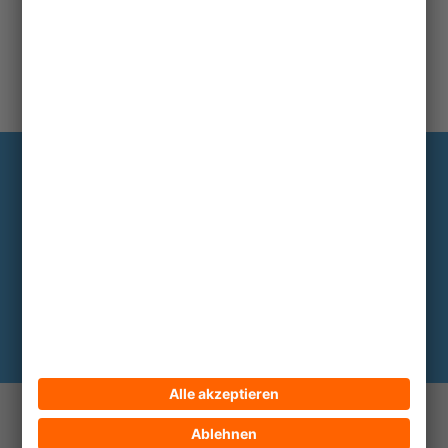
Information
Die wichtigsten Hintergründe alle zwei
bis drei Monate im Abo
Hier abonnieren
© 2026 ECPAT Deutschland
Kontakt
Impressum
Datenschutz