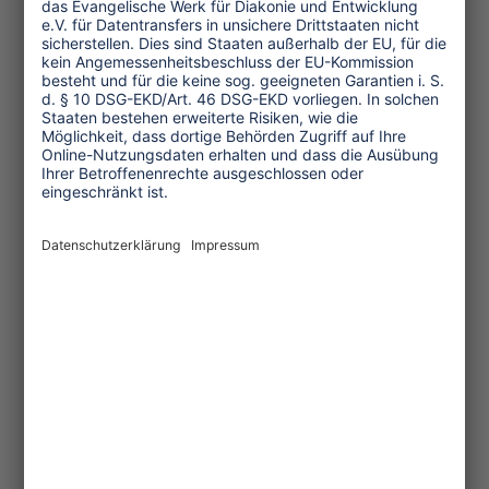
Rechenleistungen erbringen. Solche
Zentren benötigen neben dem
Wasserbedarf der stromproduzierenden
Kraftwerke ebenso enorme Mengen an
Kühlwasser. Auch die Probleme im
Zusammenhang mit den steigenden
Mengen an Elektronikschrott sind
bislang ungelöst.
Noch sind nicht alle dieser Tech-Trends
im Globalen Süden im gleichen Umfang
angekommen wie im Norden. Zuweilen
vielleicht zum Glück: Wenn Beschäftigte
noch nicht so schnell durch Technik
ersetzt werden und
zwischenmenschliche Kontakte und
Gastfreundschaft ihren Wert behalten.
Aber die ökologischen Folgen treffen