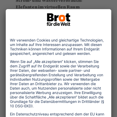
Strom- und Wasserverbrauch:
Elefanten im virtuellen Raum
Die Beiträge machen deutlich, wie an
vielen Stellen im Tourismus
menschliche Arbeit durch digitale
Technologien ersetzt wird. Dies hat
weitreichende Konsequenzen, die über
den Tourismussektor selbst
hinausgehen. Viele digitale
Technologien erfordern enorme
Rechenleistung, verursachen erhebliche
CO2-Emissionen und treiben weltweit
den Klimawandel voran. Die
Anwendungen im Tourismus tragen zur
Nachfrage nach ressourcenintensiven
Supercomputing-Zentren bei, die
sowohl Daten speichern als auch