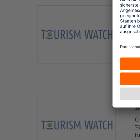
2
T
I
e
P
S
.
2
B
Ü
B
f