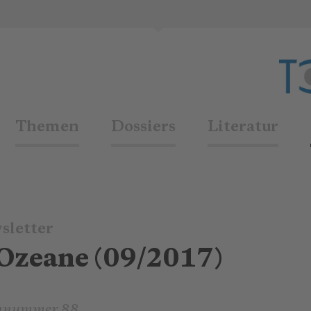
Themen
Dossiers
Literatur
sletter
Ozeane (09/2017)
nnummer 88