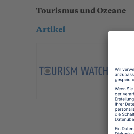
Tourismus und Ozeane
Artikel
2
F
K
Mi
u
k
i
.