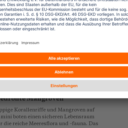
0.09.2017
ourismus, Müll und Meer
mmer mehr Plastik landet im Meer – mit
rheblichen Auswirkungen auf Tiere,
flanzen und letztendlich Menschen.
trandreinigungs-Einsätze lösen das
..mehr
0.09.2017
edrohte Mangroven
ppige Korallenriffe und Mangroven auf
imini boten einen sicheren Lebensraum
ür die reiche Meeresflora und –fauna. Das