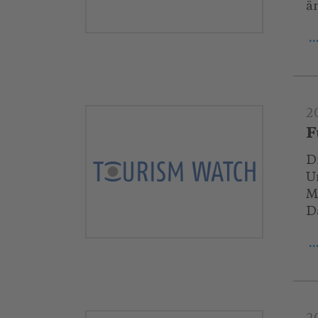
än
.
2
F
D
U
M
D
.