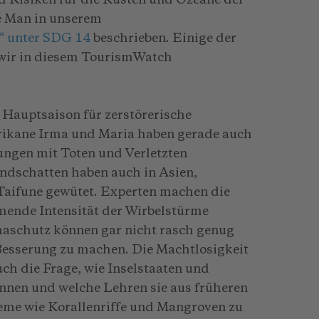
d Risiken für die Küsten und Ozeane der
e Man in unserem
“ unter SDG 14
beschrieben. Einige der
 wir in diesem TourismWatch
 Hauptsaison für zerstörerische
rikane Irma und Maria haben gerade auch
ungen mit Toten und Verletzten
ndschatten haben auch in Asien,
 Taifune gewütet. Experten machen die
ende Intensität der Wirbelstürme
aschutz können gar nicht rasch genug
 Besserung zu machen. Die Machtlosigkeit
uch die Frage, wie Inselstaaten und
önnen und welche Lehren sie aus früheren
eme wie Korallenriffe und Mangroven zu