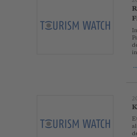
2
R
F
I
P
d
i
.
2
K
E
a
d