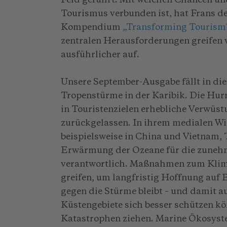
Feld geführt. Mit welchen Chancen un
Tourismus verbunden ist, hat Frans d
Kompendium
„Transforming Tourism
zentralen Herausforderungen greifen
ausführlicher auf.
Unsere September-Ausgabe fällt in die
Tropenstürme in der Karibik. Die Hur
in Touristenzielen erhebliche Verwüst
zurückgelassen. In ihrem medialen Wi
beispielsweise in China und Vietnam,
Erwärmung der Ozeane für die zunehm
verantwortlich. Maßnahmen zum Klim
greifen, um langfristig Hoffnung auf
gegen die Stürme bleibt – und damit a
Küstengebiete sich besser schützen k
Katastrophen ziehen. Marine Ökosyst