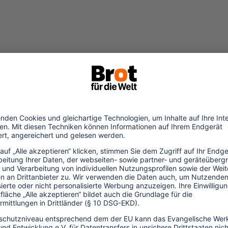
0.09.2017
ischerei und Tourismus in der
aribik
tchell Lay, Fischer auf der Insel Antigua
nd einer der Koordinatoren des
aribischen Fischerei-Netzwerks erläutert
m Interview die zunehmenden
..mehr