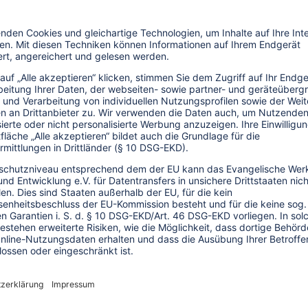
tional Institute for Peace through
m Watch darüber hinaus wertvolle
sen gestaltet werden kann. Denn es gilt:
Beitrag dazu leisten, ob sich ein
entschärft.
re!
4.09.2024
ie Ruta de Paz: Wie sich El
alvador neu erfinden will