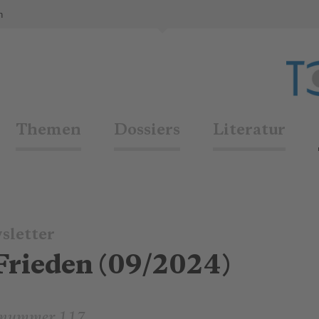
n
Themen
Dossiers
Literatur
sletter
Frieden (09/2024)
nnummer 117