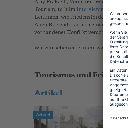
Ajay Prakash, Vorsitzender des Interna
Tourism, teilt im
Interview
mit Touris
Leitlinien, wie friedensförderndes Rei
Auch Reisende können einen wichtigen 
vorhandener Konflikt verschärft oder 
Wir wünschen eine interessante Lektü
Tourismus und Frieden
Artikel
2
Artikel
D
S