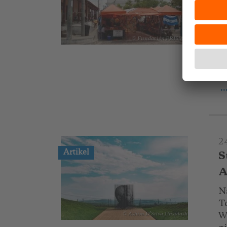
El
T
© Fundación PRISMA
N
–
H
.
2
Artikel
S
A
N
T
W
© Ashim D’Silva_Unsplash