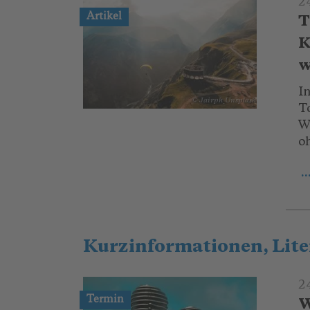
2
Artikel
T
K
w
In
© Jairph_Unsplash
T
W
o
.
Kurzinformationen, Lite
2
Termin
W