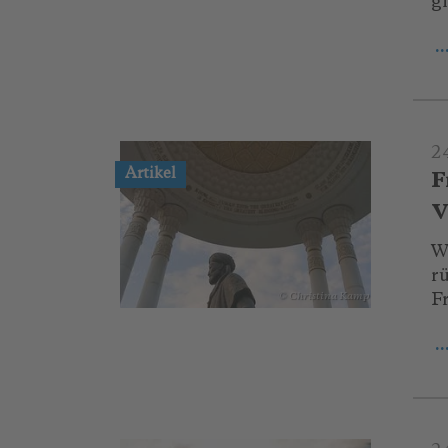
g
.
2
Artikel
F
V
W
r
F
© Christina Kamp
.