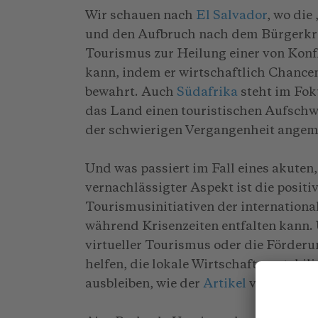
Wir schauen nach
El Salvador
, wo die
und den Aufbruch nach dem Bürgerkrieg
Tourismus zur Heilung einer von Konfl
kann, indem er wirtschaftlich Chancen
bewahrt. Auch
Südafrika
steht im Fok
das Land einen touristischen Aufschw
der schwierigen Vergangenheit angem
Und was passiert im Fall eines akuten,
vernachlässigter Aspekt ist die positi
Tourismusinitiativen der internatio
während Krisenzeiten entfalten kann
virtueller Tourismus oder die Förder
helfen, die lokale Wirtschaft zu stabil
ausbleiben, wie der
Artikel
von Sebasti