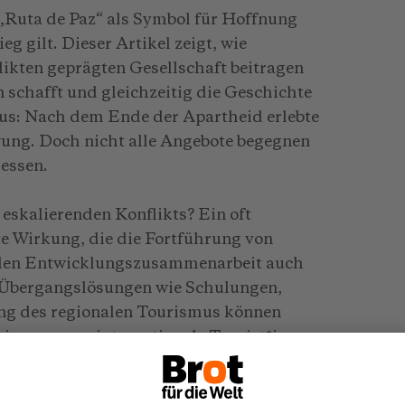
 „Ruta de Paz“ als Symbol für Hoffnung
 gilt. Dieser Artikel zeigt, wie
ikten geprägten Gesellschaft beitragen
 schafft und gleichzeitig die Geschichte
us: Nach dem Ende der Apartheid erlebte
ung. Doch nicht alle Angebote begegnen
essen.
 eskalierenden Konflikts? Ein oft
ve Wirkung, die die Fortführung von
nalen Entwicklungszusammenarbeit auch
. Übergangslösungen wie Schulungen,
ung des regionalen Tourismus können
isieren, wenn internationale Tourist*innen
an Plötzgen zeigt.