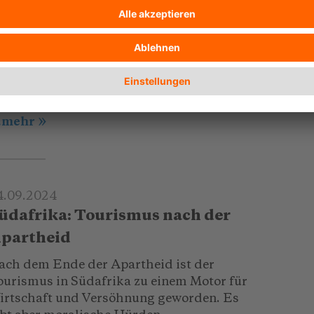
 Salvadors Ruta de Paz zeigt, wie
ourismus helfen kann, eine
achkriegsgesellschaft wiederaufzubauen
 trotz sozioökonomischer
erausforderungen.
..mehr
4.09.2024
üdafrika: Tourismus nach der
partheid
ach dem Ende der Apartheid ist der
ourismus in Südafrika zu einem Motor für
irtschaft und Versöhnung geworden. Es