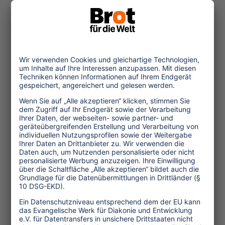
16.06.2007
TOURA D'OR
Besonders gelungene Filme über
den Baikalsee, die Kapverden und
Kreta wurden auf der
Internationalen Tourismusbörse
(ITB) in Berlin mit dem ″TOURA
...mehr