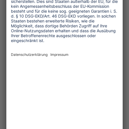
16.06.2007
Sickerrate im
kenianischen Tourismus
gesunken
Laut einer im Auftrag des
kenianischen ″Tourism Trust Fund″
(TTF) erstellten Studie ist die
Sickerrate im Tourismus in Kenia
seit den 1960er Jahren
...mehr