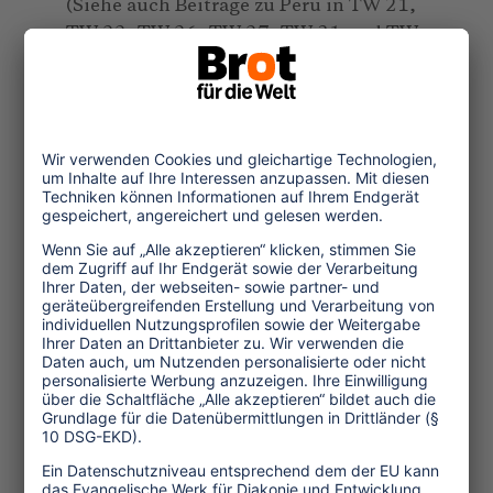
(Siehe auch Beiträge zu Peru in TW 21,
TW 22, TW 26, TW 27, TW 31 und TW
32)
-gb-
(1.843 Anschläge, 24 Zeilen, Juni
2007)
Themen