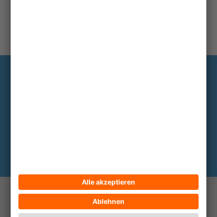
Information
Die wichtigsten Hintergründe alle zwei
bis drei Monate im Abo
Hier abonnieren
© 2026 ECPAT Deutschland
Kontakt
Impressum
Datenschutz