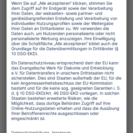
Interview
© John Schnobrich_Unsplash
13.12.2022
Die unsichtbaren Kosten
des Tourismus
Viele Urlaubsregionen erfassen die
echten Kosten des Tourismus
nicht. Oft sind die Ausgaben sogar
höher als die Einnahmen aus dem
Tourismus.
...mehr