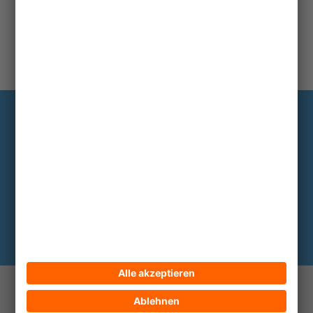
Information
Die wichtigsten Hintergründe alle zwei
bis drei Monate im Abo
Hier abonnieren
© 2026 ECPAT Deutschland
Kontakt
Impressum
Datenschutz