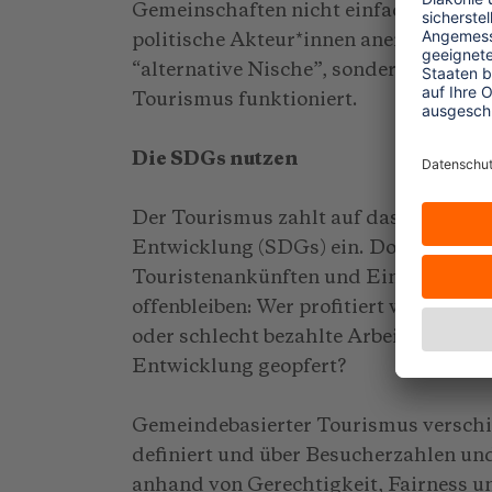
Gemeinschaften nicht einfach nur als 
politische Akteur*innen anerkannt wer
“alternative Nische”, sondern könnte e
Tourismus funktioniert.
Die SDGs nutzen
Der Tourismus zahlt auf das gesamte 
Entwicklung (SDGs) ein. Doch vor Ort
Touristenankünften und Einnahmen g
offenbleiben: Wer profitiert wirklich
oder schlecht bezahlte Arbeitskräfte
Entwicklung geopfert?
Gemeindebasierter Tourismus verschie
definiert und über Besucherzahlen un
anhand von Gerechtigkeit, Fairness un