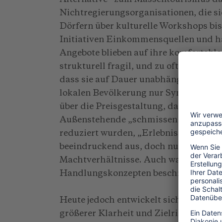
Nichtregierungsorganisationen, die s
Dörfern über kulturelle Workshops bis
Initiativen Einkommensquellen und ha
Angebote blieben auf ihre komfortable
strukturell fragil, und zu oft abhängi
dass sie auf Dauer unabhängig sein kon
lokalen Bevölkerung nur Symbolcharak
über die Preisgestaltung, das Marketin
Außenstehende „schmissen den Laden
reduziert wurden, „Erlebnisse“ zu biet
beeindruckend aus, doch nur selten ver
Machtverhältnisse. Auch war die Rolle 
Handlungskonzepten beschränkt.
Heute jedoch entwickelt sich der gem
größerer Klarheit und Zielrichtung. I