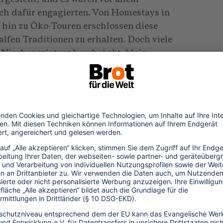
ich dafür engagierten. Von Homestays in
 hin zu Öko-Touren erschlossen diese
lfen Traditionen zu erhalten. Doch viele
 Nischenexistenz beschränkt: klein,
g von der Unterstützung von Gebern, als
nten. Allzu oft hatte die Beteiligung der
ter. Die Menschen hatten wenig Kontrolle
g oder die langfristige Strategie.
“, während die Einheimischen darauf
en. Die Projekte sahen in Broschüren
änderten sie die tiefer liegenden
dieser kleinen Initiativen in politischen
eindebasierte Tourismus nach und nach mit
m Zentrum steht die Sichtweise, dass