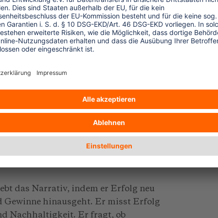
Dienstleister behandelt, sondern als
den sollten. Danach ist CBT nicht nur eine
in Weg sein, neu zu gestalten, wie der
Spektrum der 17 Ziele für nachhaltige
 wird Erfolg noch immer in
emessen, während tiefer gehende Fragen
? Sind Frauen Entscheidungsträgerinnen
? Werden Landschaften geschützt oder der
bt das Narrativ, indem er Erfolg neu
d Gewinne hinausgeht. Er misst Erfolg
d Nachhaltigkeit. Er fragt, ob