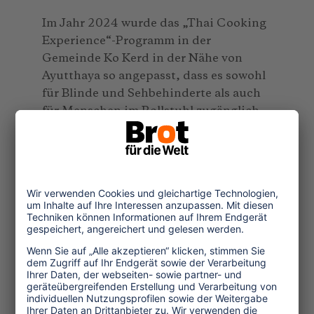
Im Jahr 2024 wurde das „Thai Cooking
Experience“-Programm in der
Gemeinde Ko Kerd in der Nähe von
Ayutthaya so angepasst, dass es sowohl
für Blinde und Sehbehinderte als auch
für Menschen im Rollstuhl zugänglich
ist.
Vorteile einer verbesserten
Barrierefreiheit
Die Verbesserung der Zugänglichkeit
kommt nicht nur Reisenden mit
Behinderungen zugute, sondern auch
den gastgebenden Gemeinschaften.
Indem die Barrierefreiheit Inklusivität,
Gerechtigkeit und sozialen