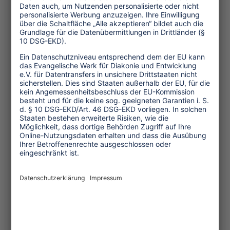
Zusammenhalt fördert, lassen sich
Gemeinschaften stärken. Eine bessere
Zugänglichkeit führt nicht nur zu
höheren Einnahmen aus dem
Tourismus, sondern verbessert auch
den Ruf der Gemeinschaften. Sie
ermöglicht allen Mitgliedern mehr
Selbstbestimmung und stärkt das
Bewusstsein für die Notwendigkeit von
Akzeptanz und Inklusion in der
Gesellschaft.
Schon kleine Veränderungen in
gemeindebasierten Tourismusprojekten
können ein inklusiveres Umfeld
schaffen. Mit diesen ersten Schritten
können Gemeinschaften viel bewirken
und zu einer barriereärmeren Welt für