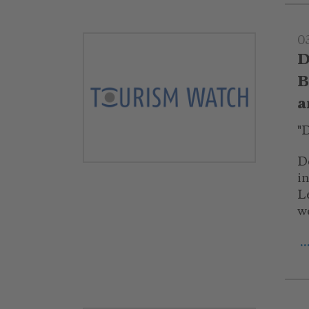
0
D
B
a
"
D
i
L
w
.