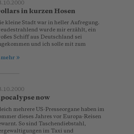
3.10.2000
ollars in kurzen Hosen
e kleine Stadt war in heller Aufregung.
reudestrahlend wurde mir erzählt, ein
roßes Schiff aus Deutschland sei
ngekommen und ich solle mit zum
..mehr
3.10.2000
pocalypse now
leich mehrere US-Presseorgane haben im
ommer dieses Jahres vor Europa-Reisen
ewarnt. So sind Taschendiebstahl,
ergewaltigungen im Taxi und