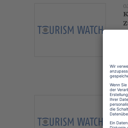
0
K
Z
Zu
w
E
i
.
0
I
M
U