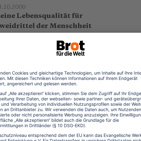
3.10.2000
eine Lebensqualität für
weidrittel der Menschheit
m Vergleich: Wir sollten nie vergessen,
ie gut es den meisten von uns und den
liten der Entwicklungsländer geht. In
hrem neuesten
..mehr
3.10.2000
n Katalogen geblättert ...
it den Sommermonaten ist für viele die
rlaubszeit vorbei. Andere nutzen jedoch