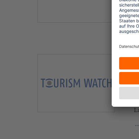
d
e
.
0
"
L
V
L
h
L
.