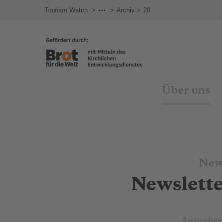
agram
Tourism Watch
Newsletter
Archiv
20
Über uns
New
Newslette
Ausgabe