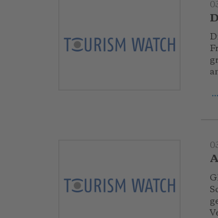
0
D
Di
F
g
a
.
0
A
G
S
g
V