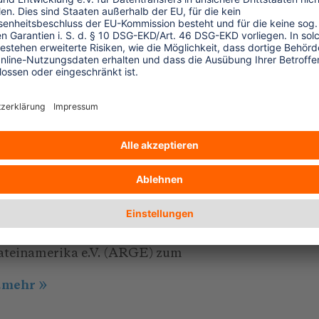
ie Angebote von Reiseveranstaltern, um
inem verregneten Herbst oder
..mehr
3.10.2000
Immer wieder neue Welt" -
ateinamerika à la carte
on Argentinien bis Venezuela - die Region
ateinamerika touristisch zu präsentieren,
at sich die Arbeitsgemeinschaft
ateinamerika e.V. (ARGE) zum
..mehr