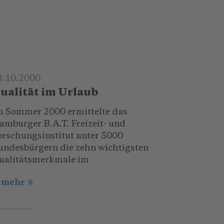
3.10.2000
ualität im Urlaub
m Sommer 2000 ermittelte das
amburger B.A.T. Freizeit- und
orschungsinstitut unter 5000
undesbürgern die zehn wichtigsten
ualitätsmerkmale im
..mehr