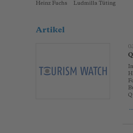
Heinz Fuchs Ludmilla Tüting
Artikel
0
Q
I
H
F
B
Q
.