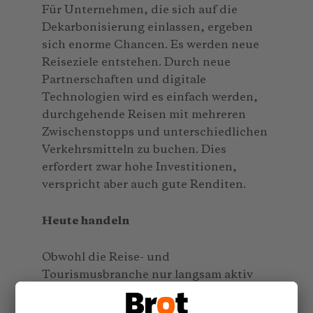
Für Unternehmen, die sich auf die
Dekarbonisierung einlassen, ergeben
sich enorme Chancen. Es werden neue
Reiseziele entstehen. Durch neue
Partnerschaften und digitale
Technologien wird es einfach werden,
durchgehende Reisen mit mehreren
Zwischenstopps und unterschiedlichen
Verkehrsmitteln zu buchen. Dies
erfordert zwar hohe Investitionen,
verspricht aber auch gute Renditen.
Heute handeln
Obwohl die Reise- und
Tourismusbranche nur langsam aktiv
geworden ist, gibt es immer mehr
Anzeichen dafür, dass sich endlich ein