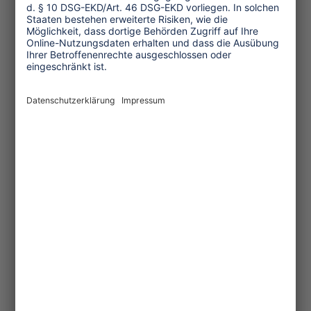
reduzierte Obergrenze für
Flughafenkapazitäten und ab 2026
werden in den Fjorden Westnorwegens
nur noch emissionsfreie Elektrofähren,
Kreuzfahrtschiffe und Touristenboote
zugelassen sein.
All dies geschieht jedoch eher langsam
und bruchstückhaft. Damit sich
wirklich etwas ändert, müssen die
Treibhausgase im Reiseverkehr weltweit
vollständig erfasst werden. Derzeit
fallen die internationalen Emissionen
im Flug- und Schiffsverkehr nicht unter
das Pariser Klimaabkommen. Es gibt
nun zwei mögliche Lösungen, um den
Flugverkehr für die verursachten