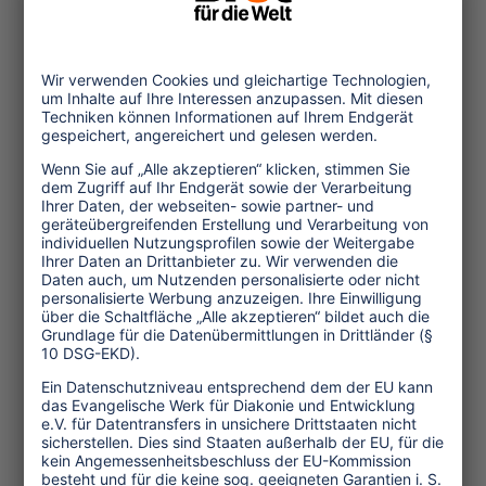
echter Wandel vollzieht, dank einer
härteren Gangart in der Politik und
öffentlichen Meinung. So hat die
französische Regierung unlängst
Kurzstreckenflüge auf Strecken
verboten, auf denen es andere, weniger
umweltschädliche Alternativen gibt.
Deutschland hat die Steuern auf Tickets
für Kurzstreckenflüge verdoppelt und
2021 wurde eine Vereinbarung
zwischen Regierung und Industrie
getroffen, die Produktion von „Power-
to-Liquid“-E-Kraftstoffen zu erhöhen,
um bis 2030 ein Drittel der Inlandsflüge
damit zu betreiben. Im Juni 2023
beantragte die niederländische
Regierung als erste Regierung weltweit
aus Umweltschutzgründen eine