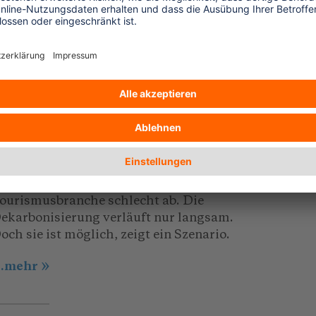
2)
3.09.2023
DG 13: Klimapolitik
eim Klima-SDG 13 schneidet die
ourismusbranche schlecht ab. Die
ekarbonisierung verläuft nur langsam.
och sie ist möglich, zeigt ein Szenario.
..mehr