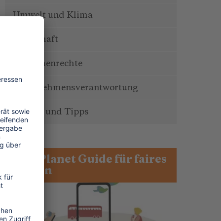
Umwelt und Klima
Wirtschaft
Menschenrechte
Unternehmensverantwortung
Service und Tipps
One Planet Guide für faires
Reisen