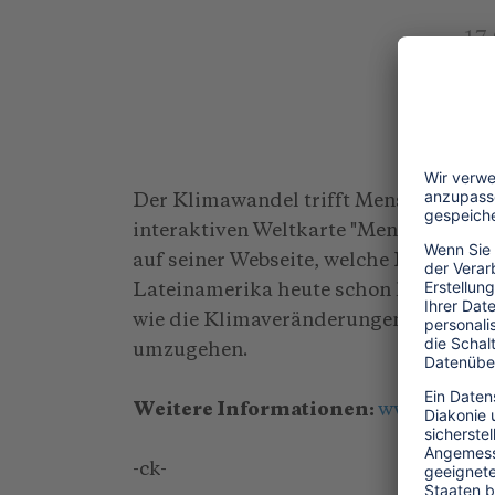
17
Der Klimawandel trifft Menschen, die 
interaktiven Weltkarte "Menschen im
auf seiner Webseite, welche Folgen de
Lateinamerika heute schon hat. Betrof
wie die Klimaveränderungen ihr Leben
umzugehen.
Weitere Informationen:
www.oxfam.
-ck-