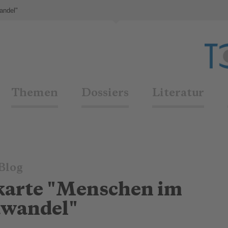
andel"
Themen
Dossiers
Literatur
Blog
tkarte "Menschen im
wandel"