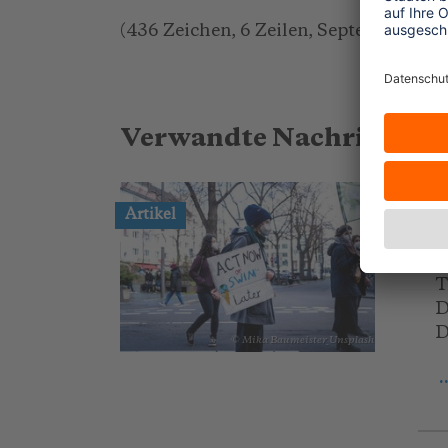
(436 Zeichen, 6 Zeilen, September 201
Verwandte Nachrichten
2
Artikel
S
B
T
D
D
© Mika Baumeister_Unsplash
.