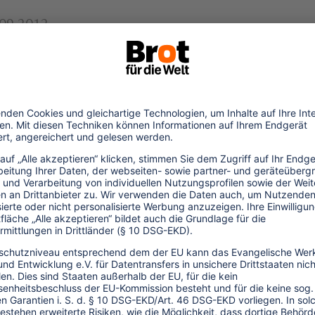
.09.2012
in Armut leben, besonders hart. Mit der
 Klimawandel" zeigt Oxfam Deutschland
r Klimawandel in Asien, Afrika und
fene erzählen in Geschichten und Videos,
 beeinflussen und wie sie versuchen, damit
de/menschen_im_klimawandel