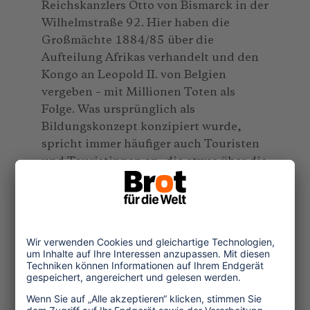
Reichskanzlers Otto von Bismarck in der
Wilhelmstraße 92. Hier haben die
Großmächte 1884/85 über die
Aufteilung Afrikas verhandelt und den
Kongo an Leopold II. von Belgien
vergeben – mit Millionen Toten als
Folge. Was ursprünglich als
Bildungskonzept konzipiert wurde,
spricht immer häufiger auch Touristen
und Touristinnen an, die etwas über die
imperialistische Stadtgeographie ihres
Reiseziels erfahren möchten. Trotzdem
versteht Christian Kopp die
Stadtrundgänge nicht als touristisches
Angebot im kommerziellen Sinne: „Wir
erzählen von unfassbaren Verbrechen,
für die es bis heute keine Anerkennung,
Entschuldigung oder Entschädigung