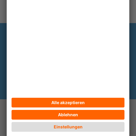
Information
Die wichtigsten Hintergründe alle zwei
bis drei Monate im Abo
Hier abonnieren
© 2026 ECPAT Deutschland
Kontakt
Impressum
Datenschutz