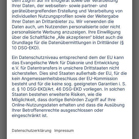
gibt. Wir haben kein Interesse daran,
diese Themen zu vermarkten. Wir
fänden das respekt- und pietätlos
gegenüber den Opfern.“ Eine
Zusammenarbeit mit dem Berliner
Tourismusmarketing gibt es daher
nicht. Allerdings gab es bereits
Rundgänge für Stadtführer und
Stadtführerinnen, die sich weiterbilden
wollten. Eine begrüßenswerte Initiative,
sagt Kopp: „Es ist gut, wenn Guides
sich für das Thema sensibilisieren und
so eine postkoloniale Perspektive bei
ihrem Standardprogramm einbauen.
Noch besser wäre es allerdings, wenn
Schwarze und People of Color selbst als
Stadtführerinnen und Stadtführer zu
Wort kämen. Die Guides bei
Berlin