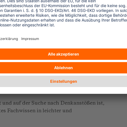
Reiseverhalten so schwer fallen.
in optimistischen und Mut machenden
 als offene Fragen formuliert, um zur
ntwortung einzuladen:
 was finden wir tatsächlich vor?“
ren Urlauben?“
s, wie er heute praktiziert wird, verträgt
er mehr auf Augenhöhe mit den Menschen
n?“
t und auf der Suche nach Denkanstößen ist,
tes Fachwissen in leichter und