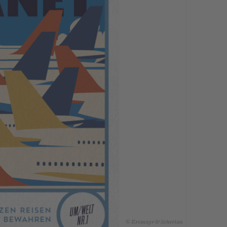
© Kremayr & Scheriau