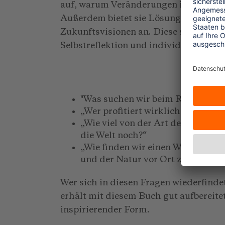
auf, warum Veränderungen im eigenen 
Außerdem bietet sie Lösungsansätze 
Zukunftsvisionen an. Diese sind meist
Selbstreflektion und individuelle Bea
"Was suchen wir beim Reisen – und
„Wer profitiert wirklich von unse
„Wie viel von der Art des Tourismu
die Welt noch?“
„Wie finden wir einen Weg, wied
und der Natur vor Ort zu gelange
Wer sich in diesen Fragen wiederfinde
erhält mit diesem Buch gut aufbereite
inspirierender Form.