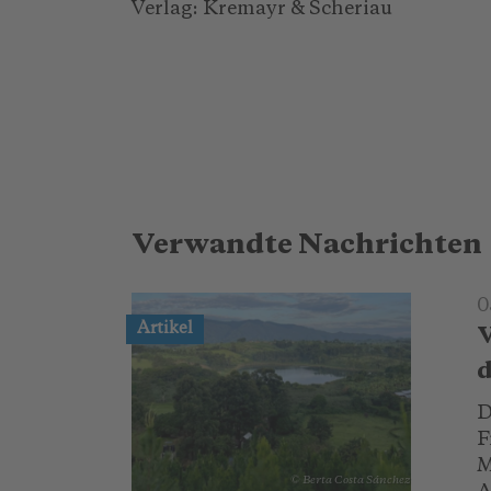
Verlag: Kremayr & Scheriau
Verwandte Nachrichten
0
Artikel
V
d
D
F
M
© Berta Costa Sánchez