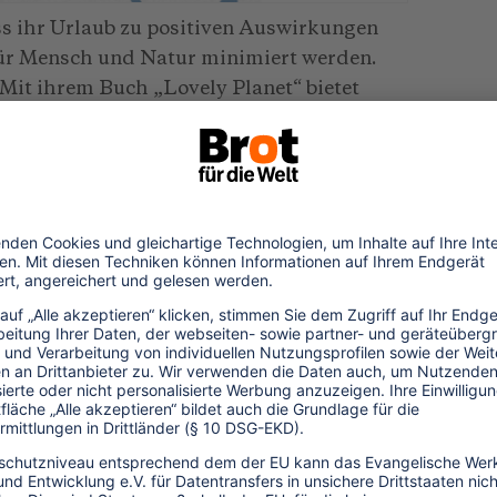
s ihr Urlaub zu positiven Auswirkungen
 für Mensch und Natur minimiert werden.
it ihrem Buch „Lovely Planet“ bietet
ns Handeln zu kommen. Sie lädt die
e Reise ein, um ihre eigenen Werte und
eil es aus einzelnen Kapiteln und
Zu Beginn jedes Kapitels steht eine
jeweilige Thematik einstimmt. Kritisch, mit
ne erhobenen Zeigefinger, beleuchtet sie
erer Art des Reisens und stellt Thesen