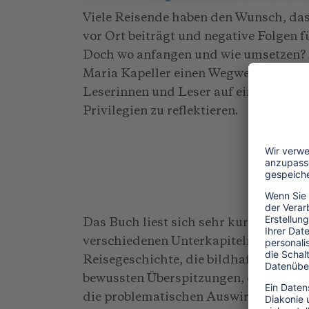
Viele Reisende haben den Wunsch, das
vor Ort beiträgt und negative Folgen
Doch wo anfangen und wie umsetzen? M
Maria Kapeller einen Wegweiser, um i
Leserinnen und Leser auf eine geistig
Privilegien zu reflektieren.
Das Buch liest sich sehr kurzweilig, w
verschiedenen Unterkapiteln besteht: 
Reisegeschichte, die bildhaft auf die 
bewussten Überspitzungen, dennoch oh
die problematischen Auswirkungen uns