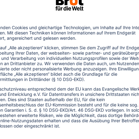
.12.2016
üdkoreanische Hauptstadt Seoul die
mus”. Darin verpflichtet sie sich, konkrete
ismusprobleme der Mega-City in den Griff
ber 20
16
). Es wird anerkannt, dass die
det, an dem die Stadtverwaltung den
euern muss. Dazu braucht es einen Ansatz,
reiche mit einbezieht, darunter den
sektor, das Verkehrswesen, die
ng. Politische Entscheidungsträger sollen
cherstellt, dass alle Formen von Tourismus