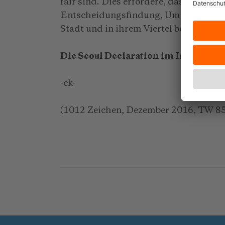
fair sind. Dies erfordere, dass die Bü
Entscheidungsfindung, Umsetzung un
Stadt und in ihrem Viertel beteiligt si
Die Seoul Declaration im Internet:
w
-ck-
(1012 Zeichen, Dezember 2016, TW 85