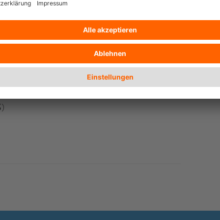
rgerinnen und Bürger an der Planung,
d dem Monitoring des Tourismus in ihrer
nd, heißt es in der Erklärung.
ww.imaginepeace.kr/?p=2178
)