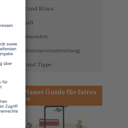
Umwelt und Klima
Wirtschaft
Menschenrechte
Unternehmensverantwortung
Service und Tipps
One Planet Guide für faires
Reisen