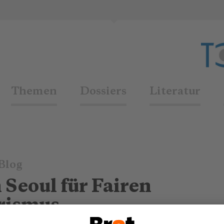
Themen
Dossiers
Literatur
Blog
 Seoul für Fairen
rismus