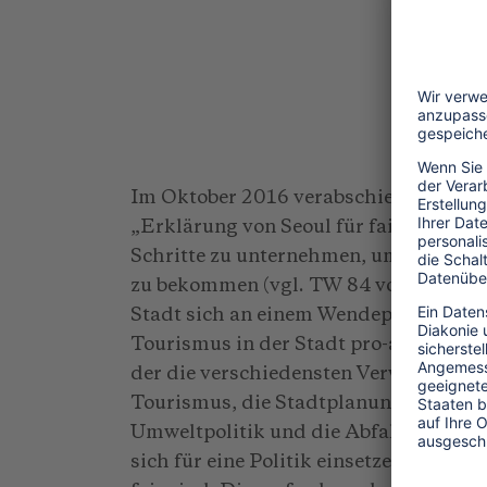
13
Im Oktober 2016 verabschiedete die s
„Erklärung von Seoul für fairen Touris
Schritte zu unternehmen, um die Tour
zu bekommen (vgl. TW 84 vom Septem
Stadt sich an einem Wendepunkt befin
Tourismus in der Stadt pro-aktiver st
der die verschiedensten Verwaltungsbe
Tourismus, die Stadtplanung, den Bau
Umweltpolitik und die Abfallentsorgu
sich für eine Politik einsetzen, die si