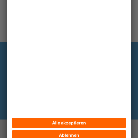
Information
Die wichtigsten Hintergründe alle zwei
bis drei Monate im Abo
Hier abonnieren
© 2026 ECPAT Deutschland