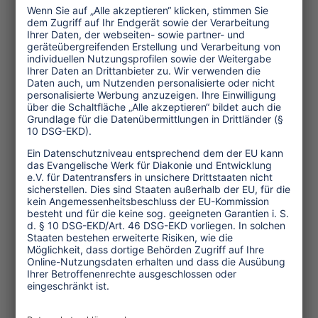
Themen
Tourismuspolitik
Kultur und Religion
Umwelt und Klima
Wirtschaft
Menschenrechte
Unternehmensverantwortung
Service und Tipps
One Planet Guide für faires