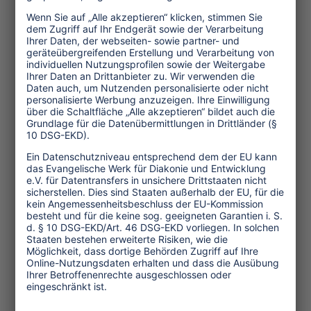
Vorrangig geht es darum,
arbeitsrechtliche Mindeststandards
entlang von Reiserouten zu stärken –
etwa durch realistische
Tagesprogramme, die überlange
Arbeitszeiten für Fahrer*innen,
Ranger*innen oder Guides vermeiden,
sowie durch klare Anforderungen an
sichere Arbeitsbedingungen und die
Vermeidung von Kinderbeteiligung in
touristischen Darbietungen. Hier haben
europäische Reiseanbieter ausreichend
Handlungsspielräume, diese Vorgaben
wirksam an Subunternehmen in den
Zielgebieten weiterzugeben.
Darüber hinaus sollen Veranstalter
darin unterstützt werden, lokale