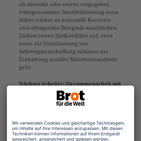
als abstrakt oder extern vorgegeben
wahrgenommen. Sensibilisierung muss
daher stärker an kulturelle Kontexte
und alltagsnahe Beispiele anschließen.
Zudem treten Zielkonflikte auf, etwa
wenn die Priorisierung von
Arbeitsplatzschaffung zulasten der
Einhaltung sozialer Mindeststandards
geht.
Nächste Schritte: Zusammenarbeit mit
Reiseveranstalter
n
Aus dem Assessment lassen sich
mehrere konkrete Handlungsfelder
ableiten, an denen der
Roundtable
Human Rights in Tourism
gemeinsam mit
Reiseveranstaltern weiterarbeiten wird.