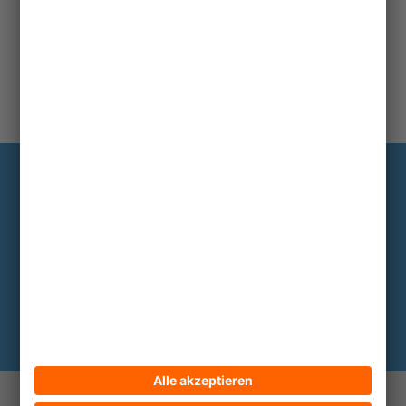
Information
Die wichtigsten Hintergründe alle zwei
bis drei Monate im Abo
Hier abonnieren