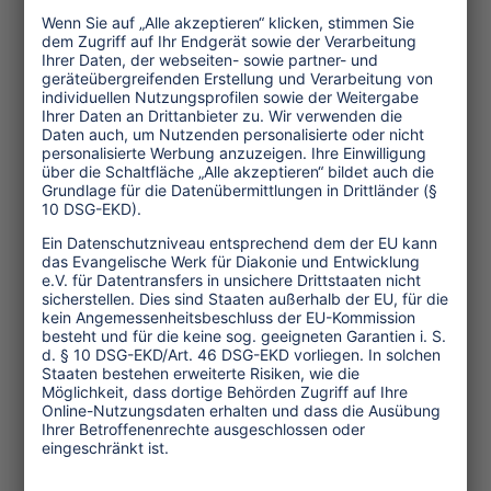
Themen
Tourismuspolitik
Kultur und Religion
Umwelt und Klima
Wirtschaft
Menschenrechte
Unternehmensverantwortung
Service und Tipps
One Planet Guide für faires