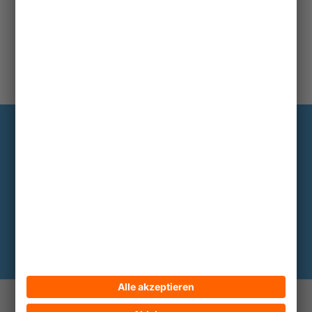
Information
Die wichtigsten Hintergründe alle zwei
bis drei Monate im Abo
Hier abonnieren
© 2026 ECPAT Deutschland