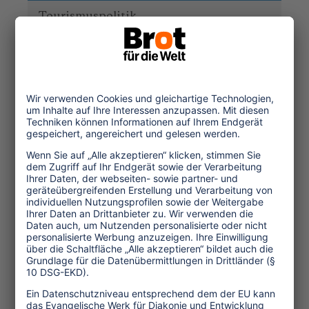
Tourismuspolitik
Kultur und Religion
Umwelt und Klima
Wirtschaft
Menschenrechte
Unternehmensverantwortung
Service und Tipps
One Planet Guide für faires
Reisen