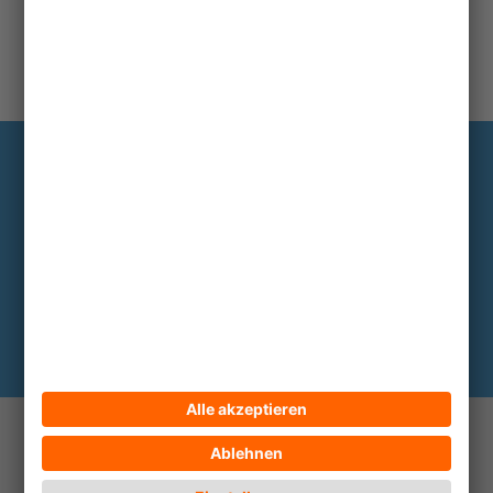
Information
Die wichtigsten Hintergründe alle zwei
bis drei Monate im Abo
Hier abonnieren
© 2026 ECPAT Deutschland
Kontakt
Impressum
Datenschutz