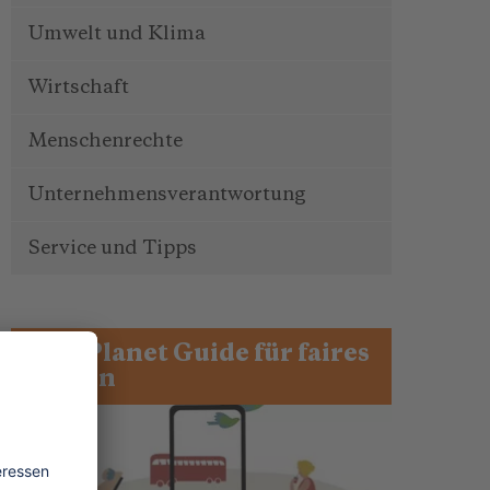
Umwelt und Klima
Wirtschaft
Menschenrechte
Unternehmensverantwortung
Service und Tipps
One Planet Guide für faires
Reisen