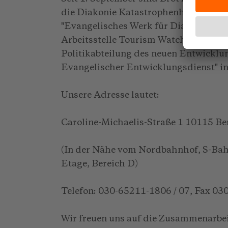
die Diakonie Katastrophenhilfe und d
"Evangelisches Werk für Diakonie und
Arbeitsstelle Tourism Watch ist nun i
Politikabteilung des neuen Entwicklun
Evangelischer Entwicklungsdienst" in 
Unsere Adresse lautet:
Caroline-Michaelis-Straße 1 10115 Be
(In der Nähe vom Nordbahnhof, S-Bah
Etage, Bereich D)
Telefon: 030-65211-1806 / 07, Fax 0
Wir freuen uns auf die Zusammenarbe