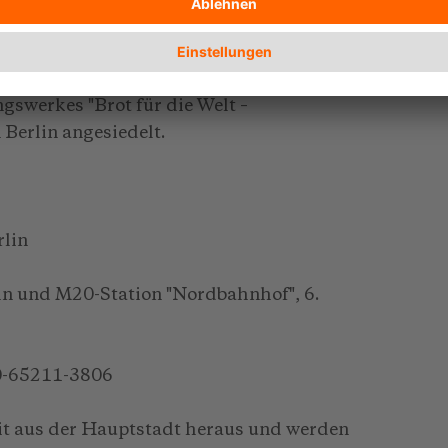
er Diakonie Bundesverband als
 Entwicklung" (EWDE) fusioniert. Die
m Referat "Wirtschaft und Umwelt" in der
gswerkes "Brot für die Welt –
Berlin angesiedelt.
rlin
n und M20-Station "Nordbahnhof", 6.
30-65211-3806
it aus der Hauptstadt heraus und werden