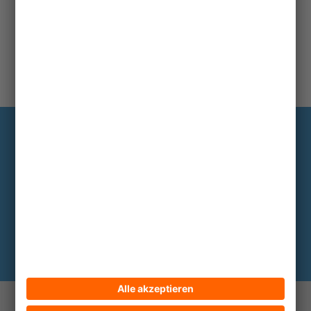
Information
Die wichtigsten Hintergründe alle zwei
bis drei Monate im Abo
Hier abonnieren