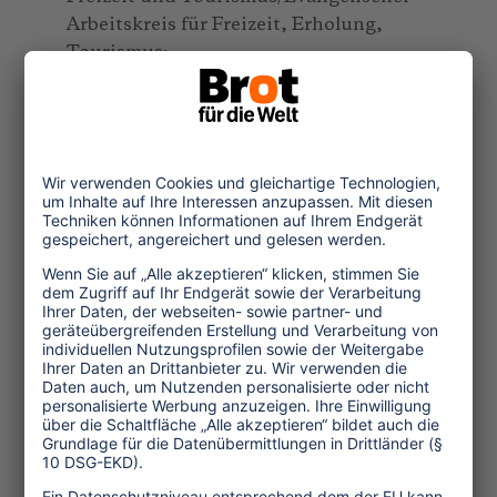
Arbeitskreis für Freizeit, Erholung,
Tourismus:
Kirchen, Moscheen, Synagogen,
Tempel - Zur Faszination religiöser
Räume
Veranstaltungen der "Börse für
nachhaltiges Reisen" siehe
www.itb-
berlin.de