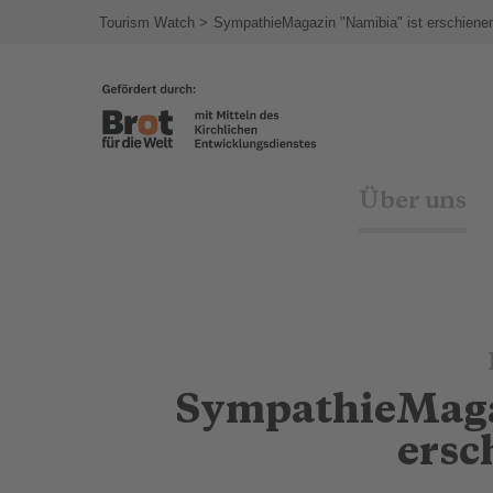
agram
Tourism Watch
SympathieMagazin "Namibia" ist erschiene
Über uns
SympathieMagaz
ersc