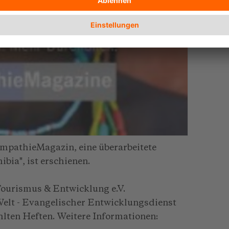
mpathieMagazin, eine überarbeitete
ia", ist erschienen.
Tourismus & Entwicklung e.V.
e Welt - Evangelischer Entwicklungsdienst
hlten Heften. Weitere Informationen: