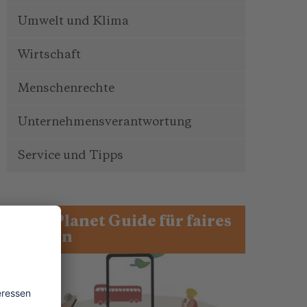
Umwelt und Klima
Wirtschaft
Menschenrechte
Unternehmensverantwortung
Service und Tipps
One Planet Guide für faires
Reisen