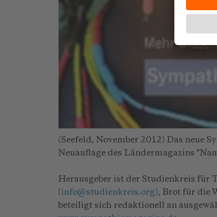
(Seefeld, November 2012) Das neue Sy
Neuauflage des Ländermagazins "Namib
Herausgeber ist der Studienkreis für 
(
info
@
studienkreis.org
), Brot für di
beteiligt sich redaktionell an ausgewä