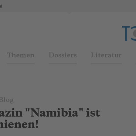
n!
Themen
Dossiers
Literatur
Blog
in "Namibia" ist
hienen!