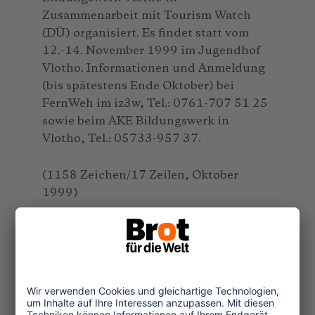
Zusammenarbeit mit Tourism Watch
(DÜ) organisiert. Es findet statt vom
12.-14. November 1999 im Jugendhof
Vlotho. Informationen und Anmeldung
(bis spätestens Ende Oktober) bei
FernWeh im iz3w, Tel.: 0761-707 51 25
sowie beim AKE Bildungswerk in
Vlotho, Tel.: 05733-957 37.
(1158 Zeichen/17 Zeilen, Oktober
1999)