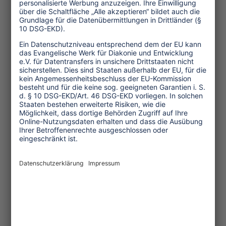
Freitag, 6. März 2015, 13-14 Uhr, Halle
7.1c, Saal Paris
Studiosus-Gespräch: Tourismus in
Slums: Geschäft mit der Armut oder
Hilfe zur Selbsthilfe?
Podiumsgäste:
Antje Monshausen
, Leiterin der
Arbeitsstelle Tourism Watch, Brot
für die Welt
Asim Shaikh
, Tour Guide Manager,
Reality Tours, Mumbai/India
Thulani Madondo
, Executive
Director, Kliptown Youth
ProgrammAsim Shaikh
, Tour
Guide Manager, Reality Tours,