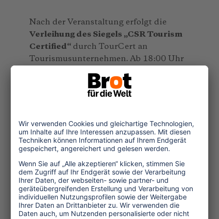
Nach der Veranstaltung erfolgt die
Verleihung des Siegels „CSR Tourism
Certified“
durch TourCert an
Tourismusunternehmen. Ab 18:00 Uhr
laden wir Sie herzlich zum
Networking
Cocktail mit Snacks
rund um die große
Bühne der Halle 4.1 ein.
Wir freuen uns, Sie bei unseren
Veranstaltung begrüßen zu dürfen und
erwarten viele und interessante
Gespräche während der Messetage.
Weitere Veranstaltungen unter
Mitwirkung von Brot für die Welt - Tourism
Watch: