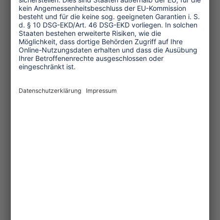
Südafrika
14
12
26
Kanada
15
11
26
Malaysia