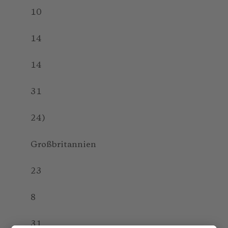
10
14
14
31
24)
Großbritannien
23
8
31