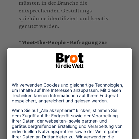
müssten in der Branche die
entsprechenden Gestaltungs-
spielräume identifiziert und kreativ
genutzt werden.
"Meet-the-People - Befragung zur
Ansprechbarkeit deutscher Urlauber
für organisierte Begegnungen mit
Einheimischen in Entwicklungs- und
Schwellenländern". Von Astrid
Kösterke. Studienkreis für Tourismus
und Entwicklung, Ammerland. 2009.
Weitere Informationen:
www.studienkreis.org
(2.037 Anschläge, 28 Zeilen, März
2010)