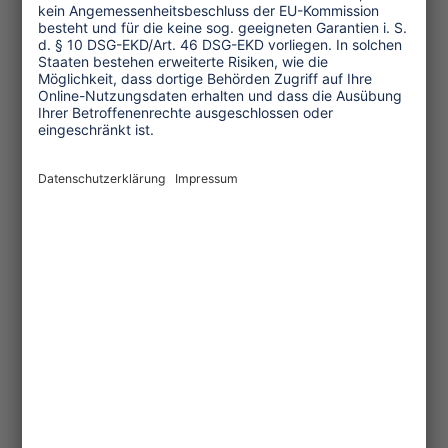
bekräftigen.
Letter to the UNWTO
Response from the UNWTO
Themen
Tourismuspolitik