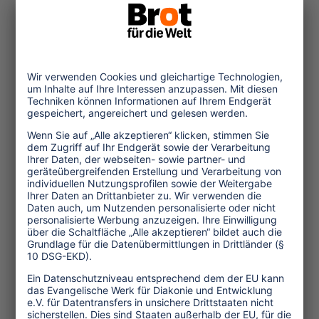
Standard zu schaffen. EED Tourism
Watch wird das weitere Vorgehen
beobachten und im kritischen Dialog
mit der UNWTO, der Reisewirtschaft
und auch der deutschen Regierung
bleiben. Die Bundesregierung, die einen
RFI Faktor von 3 unterstützt, ist
Mitglied der UNWTO. Tourism Watch
hat das zuständige
Wirtschaftsministerium gebeten, seinen
Einfluß bei der UNWTO geltend zu
machen und eine wissenschaftlich
seriöse Emissionsberechnung
einzufordern. Zahlreiche
Nichtregierungsorganisationen werden
auch beim Welttourismustag am 27.
September in Peru ihre Kritik an der
Verfahrensweise der UNWTO