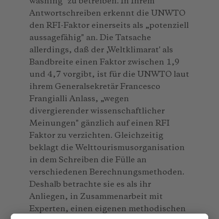
washing" zu betreiben. In Ihrem
Antwortschreiben erkennt die UNWTO
den RFI-Faktor einerseits als „potenziell
aussagefähig" an. Die Tatsache
allerdings, daß der ‚Weltklimarat' als
Bandbreite einen Faktor zwischen 1,9
und 4,7 vorgibt, ist für die UNWTO laut
ihrem Generalsekretär Francesco
Frangialli Anlass, „wegen
divergierender wissenschaftlicher
Meinungen" gänzlich auf einen RFI
Faktor zu verzichten. Gleichzeitig
beklagt die Welttourismusorganisation
in dem Schreiben die Fülle an
verschiedenen Berechnungsmethoden.
Deshalb betrachte sie es als ihr
Anliegen, in Zusammenarbeit mit
Experten, einen eigenen methodischen