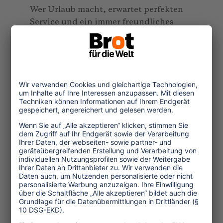
Wer Urlaub macht, erwartet perfekten
Service und ein immer freundliches
Personal - rund um die Uhr. Was
bedeutet dies aber für die Menschen,
die einem die "schönsten Wochen des
Jahres" schaffen? Unter welchen
Bedingungen müssen sie arbeiten? Es
diskutieren Heinz Fuchs (EED Tourism
Watch), Andreas Hillert (Medizinisch-
Psychotherapeutische Klinik Roseneck
in Prien am Chiemsee), Robert Maggale
(vida Gewerkschaft, Wien), Andreas
Müseler (REWE Group), Christian
Spieß (Berliner Institut für christliche
Ethik und Politik). Moderation: Andreas
Stopp (Deutschlandfunk)
Weitere Veranstaltungen