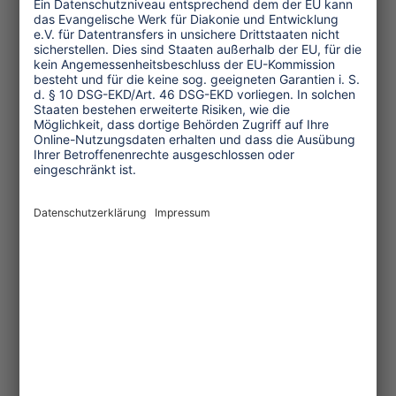
Mittwoch, 09. März 2011, 16.30-18.00
Uhr, ICC, Saal 8:
"Die arabische Welt im
Umbruch:
Wohin geht die Reise?"
Studiosus-Gespräch mit Friedemann
Büttner (Arbeitsstelle für Politik des
Vorderen Orient, FU Berlin), Mai Haikal
(Kunst- und Kulturwissenschaftlerin,
Kairo), Heinz Fuchs (EED - Tourism
Watch) und anderen.
Donnerstag, 10. März 2011, 14.00-
16.00 Uhr, Halle 4.1
"Reisen für Alle:
Vision oder Illusion"
Podiumsdiskussion der Partei Die Linke
Freitag, 11. März 2011, 10.30-12.30