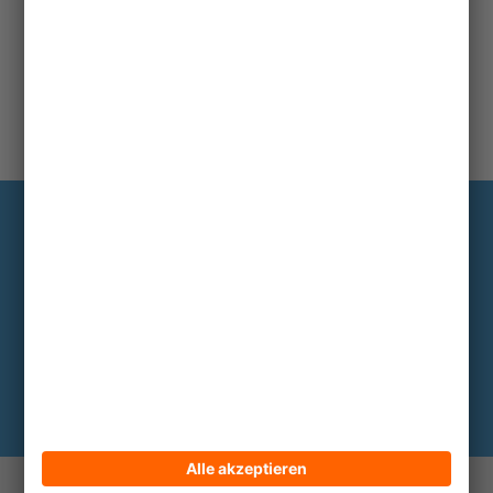
Information
Die wichtigsten Hintergründe alle zwei
bis drei Monate im Abo
Hier abonnieren