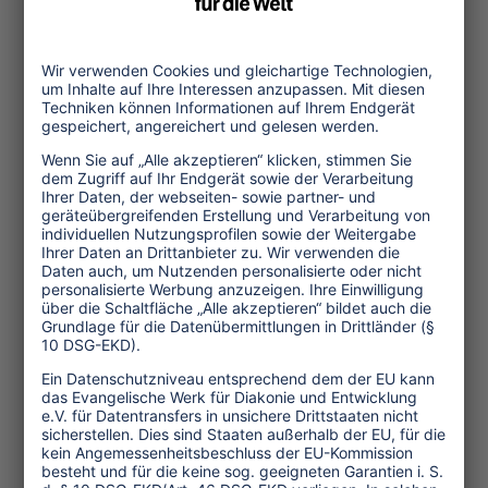
BuchAwards zeichnen hervorragende
Reiseführer, touristische Kartografie,
Reisebildbände, literarische
Reiseführer, Reisekochbücher und
Reisebücher für Kinder aus.
Der ITB Kultur-Guide „Showtime for
Culture“ wird vor Ort verteilt und
informiert die Messebesucher über die
ganztägigen Programme und die
Angebote der Aussteller. Fachbesucher,
die Gespräche mit den Anbietern in
ruhiger Atmosphäre suchen, finden
dazu Gelegenheit in der Kultur-Bar im
Obergeschoss des Palais.
Mode auf Reisen