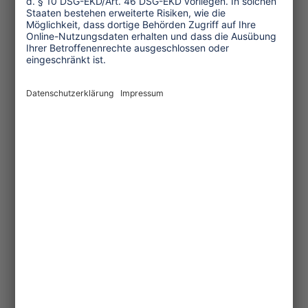
Am 11. März präsentiert die Deutsche
Welthungerhilfe in ihrer Show „Mode
auf Reisen" vorab einen Teil der
aktuellen „WeltGewänder“ Kollektion.
Sie entstand für den 2. Internationalen
Wettbewerb “WeltGewänder 2007“. Die
Modelle sind mit Stoffen aus Mali,
Indien und Peru gefertigt.
ITB Kongress Market Trends &
Innovations: Klimawandel
Der ITB Future Day im Rahmen des ITB
Kongresses Market Trends &
Innovations 2007 am Mittwoch, 7. März
beschäftigt sich auch mit dem
Klimawandel als Herausforderung für
die Reiseindustrie. Podiumsgäste sind