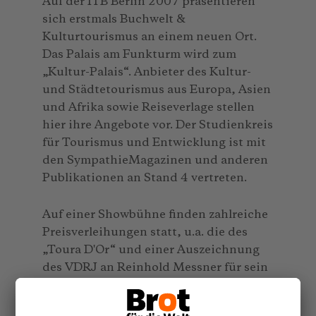
Auf der ITB Berlin 2007 präsentieren
sich erstmals Buchwelt &
Kulturtourismus an einem neuen Ort.
Das Palais am Funkturm wird zum
„Kultur-Palais“. Anbieter des Kultur-
und Städtetourismus aus Europa, Asien
und Afrika sowie Reiseverlage stellen
hier ihre Angebote vor. Der Studienkreis
für Tourismus und Entwicklung ist mit
den SympathieMagazinen und anderen
Publikationen an Stand 4 vertreten.
Auf einer Showbühne finden zahlreiche
Preisverleihungen statt, u.a. die des
„Toura D'Or“ und einer Auszeichnung
des VDRJ an Reinhold Messner für sein
Messner Mountain Museum (MMM)
und die der ITB BuchAwards. Die ITB