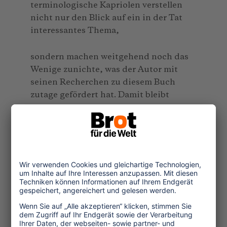
terminologische Kapriolen verstellen
nicht nur den Blick auf ein in der Tat
interessantes Thema,
sondern machen weitgehend noch das
Wenige zunichte, was der Autor mit
seinen Recherchen zu diesem Buch
zutage gefördert hat. Damit bleibt
eine ernstzunehmende und für ein
großes Publikum geschriebene kritische
Auseinandersetzung mit den
Entwicklungen auf dem Reisemarkt
weiterhin
ein Desiderat.
Rüdiger Liedtke: Das Urlaubs Kartell.