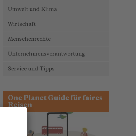
Umwelt und Klima
Wirtschaft
Menschenrechte
Unternehmensverantwortung
Service und Tipps
One Planet Guide für faires
Reisen