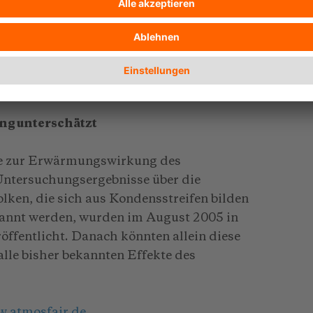
ng unterschätzt
se zur Erwärmungswirkung des
Untersuchungsergebnisse über die
en, die sich aus Kondensstreifen bilden
nannt werden, wurden im August 2005 in
öffentlicht. Danach könnten allein diese
lle bisher bekannten Effekte des
.atmosfair.de