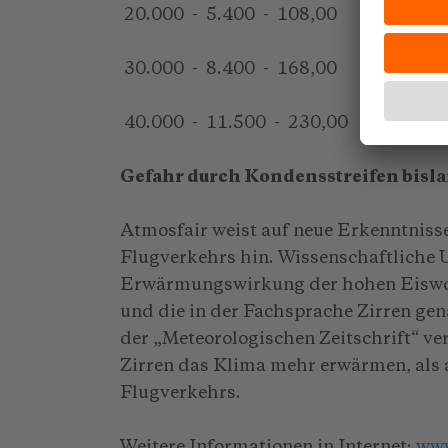
20.000 - 5.400 - 108,00
30.000 - 8.400 - 168,00
40.000 - 11.500 - 230,00
Gefahr durch Kondensstreifen bisla
Atmosfair weist auf neue Erkenntnis
Flugverkehrs hin. Wissenschaftliche 
Erwärmungswirkung der hohen Eiswolk
und die in der Fachsprache Zirren ge
der „Meteorologischen Zeitschrift“ ver
Zirren das Klima mehr erwärmen, als a
Flugverkehrs.
Weitere Informationen in Internet:
www