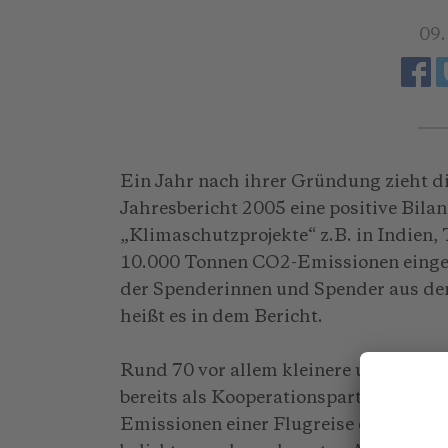
09
Ein Jahr nach ihrer Gründung zieht 
Jahresbericht 2005 eine positive Bila
„Klimaschutzprojekte“ z.B. in Indien, 
10.000 Tonnen CO2-Emissionen einge
der Spenderinnen und Spender aus de
heißt es in dem Bericht.
Rund 70 vor allem kleinere und mittle
bereits als Kooperationspartner gewi
Emissionen einer Flugreise ermittelt 