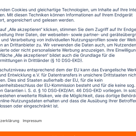
trument entwickelt. Die so berechneten
nde eines Klimaschutzbeitrags
/ Angaben für Hin- und Rückflug / kg -