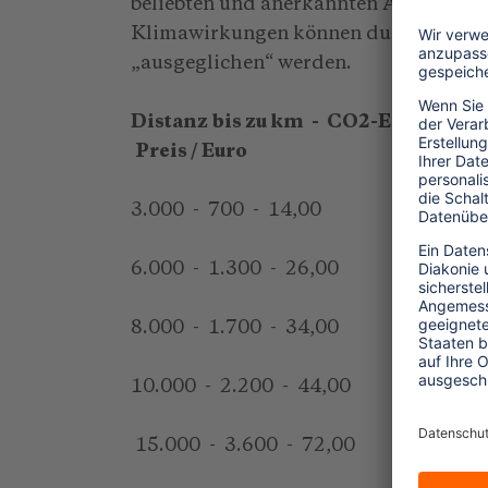
beliebten und anerkannten Analyseins
Klimawirkungen können durch die Spe
„ausgeglichen“ werden.
Distanz bis zu km - CO2-Emissionen 
Preis / Euro
3.000 - 700 - 14,00
6.000 - 1.300 - 26,00
8.000 - 1.700 - 34,00
10.000 - 2.200 - 44,00
15.000 - 3.600 - 72,00