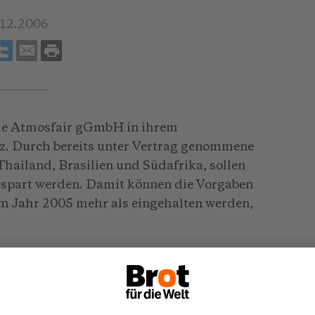
.12.2006
die Atmosfair gGmbH in ihrem
nz. Durch bereits unter Vertrag genommene
Thailand, Brasilien und Südafrika, sollen
spart werden. Damit können die Vorgaben
m Jahr 2005 mehr als eingehalten werden,
re Reiseveranstalter konnte Atmosfair
nnen. Der Emissionsrechner, mit dem die
werden können, habe sich zu einem