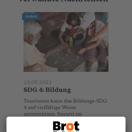
Artikel
© Sumesh Mangalassery | Kabani
23.09.2023
SDG 4: Bildung
Tourismus kann das Bildungs-SDG
4 auf vielfältige Weise
unterstützen. Suyatri im
südindischen Bundesstaat
Karnataka zeigt beispielhaft, wie