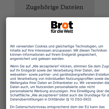
Zugehörige Dateien
profile16_increasing_the_sense_of_urgen
3 MB
profil16_aumentar_la_sensacion_de_urge
3 MB
Themen