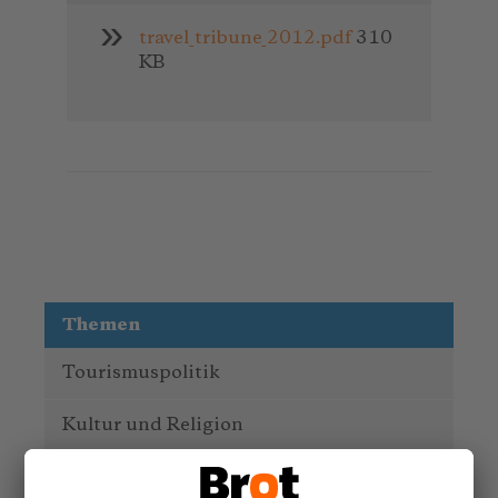
travel_tribune_2012.pdf
310
KB
Themen
Tourismuspolitik
Kultur und Religion
Umwelt und Klima