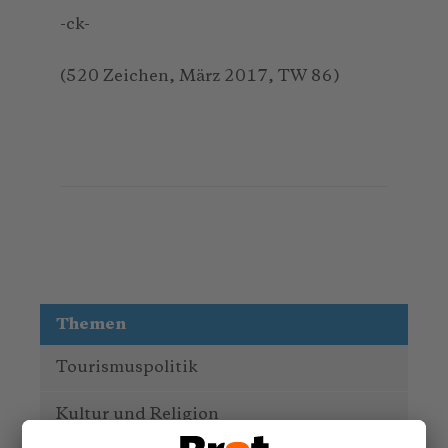
-ck-
(520 Zeichen, März 2017, TW 86)
Themen
Tourismuspolitik
Kultur und Religion