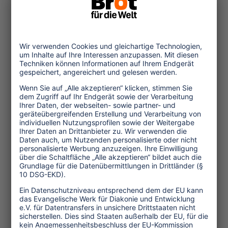
Umwelt und Klima
Wirtschaft
Menschenrechte
Unternehmensverantwortung
Service und Tipps
One Planet Guide für faires
Reisen