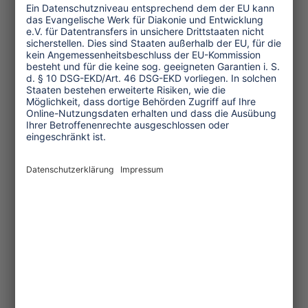
One Planet Guide für faires
Reisen
Transforming Tourism
Initiative