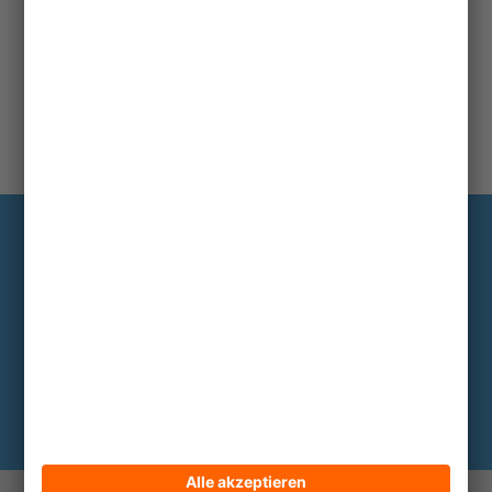
Information
Die wichtigsten Hintergründe alle zwei
bis drei Monate im Abo
Hier abonnieren