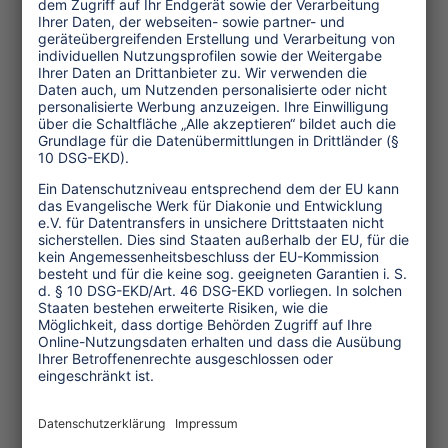
Bewusstsein sollten sie sich aktiv mit
Land und Leuten auseinandersetzen
und sich vor Ort auch auf Begegnungen
einlassen, die nicht allein auf
Geschäftsbeziehungen beruhen. Dabei
gilt es, Menschen und Situationen offen
und nicht durch vorurteilsbehaftete
Filter zu betrachten. So können
Grundlagen für Begegnungen
geschaffen werden, die postkolonialen
Stereotypen entgegenwirken.
Younes Johannes Brik Adam Klinge ist
Absolvent des Masters-Studiengangs
Sporttourismus und
Destinationsmanagement in Köln. Seine
Masterarbeit mit dem Titel „
Surftourismus
als dekoloniales Mittel?“ ist eine qualitative