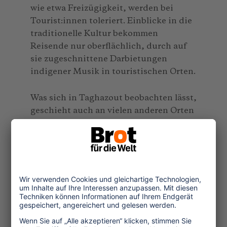
wie etwa Freizügigkeit, werden bei
Tourist:innen toleriert. Einblicke in die
traditionelle Kultur bekommen
Reisende nur oberflächlich, durch auf
sie zugeschnittene Darbietungen
indigener Musik in touristischen Orten.
Was sich in Taghazout beobachten lässt,
geschieht auch an vielen anderen Orten
der Welt. Sporttourismus kann
wirtschaftlichen Aufschwung mit sich
bringen und Arbeitsplätze schaffen. Er
kann auch Begegnungen fördern, wenn
er entsprechend gestaltet wird. Um
Vorurteile abzubauen, sollten
Surfreisende aber zuerst verstehen, dass
auch sie rassistische und postkoloniale
Bilder in sich tragen. Mit diesem