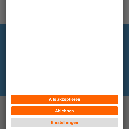
Information
Die wichtigsten Hintergründe alle zwei
bis drei Monate im Abo
Hier abonnieren
© 2026 ECPAT Deutschland
Kontakt
Impressum
Datenschutz