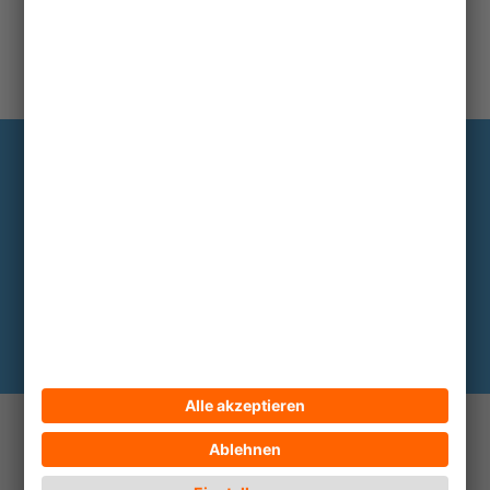
Information
Die wichtigsten Hintergründe alle zwei
bis drei Monate im Abo
Hier abonnieren
© 2026 ECPAT Deutschland
Kontakt
Impressum
Datenschutz