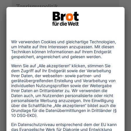
Tourismuspolitik
Kultur und Religion
Umwelt und Klima
Wirtschaft
Menschenrechte
Unternehmensverantwortung
Service und Tipps
One Planet Guide für faires
Reisen