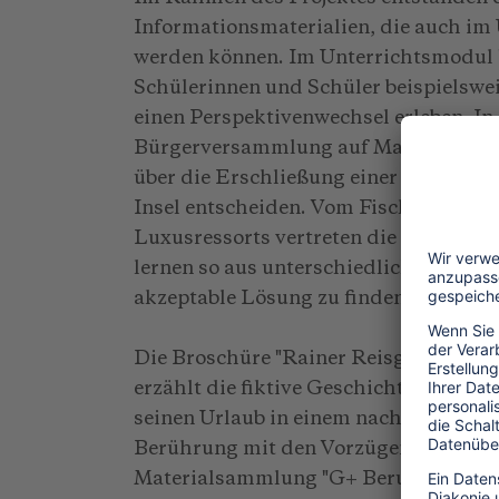
Informationsmaterialien, die auch im 
werden können. Im Unterrichtsmodul 
Schülerinnen und Schüler beispielswei
einen Perspektivenwechsel erleben. In 
Bürgerversammlung auf Mauritius mit
über die Erschließung einer touristisc
Insel entscheiden. Vom Fischer über 
Luxusressorts vertreten die Auszubi
lernen so aus unterschiedlicher Sicht 
akzeptable Lösung zu finden.
Die Broschüre "Rainer Reisgern kann 
erzählt die fiktive Geschichte des Re
seinen Urlaub in einem nachhaltigen E
Berührung mit den Vorzügen des nac
Materialsammlung "G+ Berufe global: 