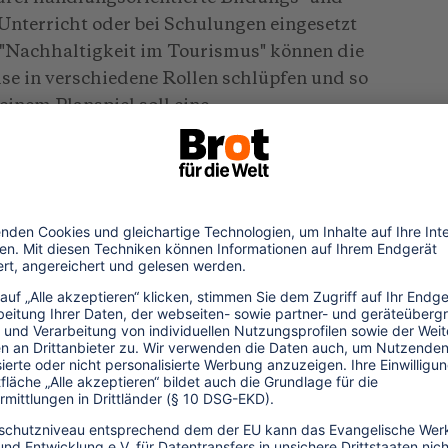
Unterricht oder bei Schulungen eingesetzt
"Nachhaltigkeit im Tourismus" können die
se in verschiedene Rollen schlüpfen und so
einem Planspiel soll eine
 den verschiedenen Interessengruppen
hen Destination auf einer vorgelagerten
den Ökologen bis hin zum Manager eines
ldenden verschiedene Standpunkte und
zu argumentieren und eine für alle
auch anders: Nachhaltiger Tourismus"
iseverkehrskaufmanns Rainer Reisgern, der
co-Ressort verbringt und das erste Mal in
hhaltigen Tourismus kommt. Die
Tourismus" bietet einen Überblick über