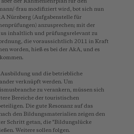
 aber der Rahmenlehrplan für den
nn/-frau modifiziert wird, bot sich nun
kA Nürnberg (Aufgabenstelle für
enprüfungen) anzusprechen; mit der
s inhaltlich und prüfungsrelevant zu
ordnung, die voraussichtlich 2011 in Kraft
en worden, hieß es bei der AkA, und es
orkommen.
 Ausbildung und die betriebliche
nander verknüpft werden. Um
urismusbranche zu verankern, müssen sich
re Bereiche der touristischen
eteiligen. Die gute Resonanz auf das
 nach den Bildungsmaterialien zeigen den
er Schritt getan, die "Bildungslücke
eßen. Weitere sollen folgen.