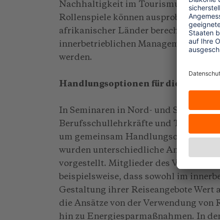
Nachhaltigkeit im Tourismus. Sie gib
Rollenspiele können ausprobiert, Wer
afrikanischer Länder berechnet und 
innerbetrieblichen Managements erarbe
werden.
Handlungsoptionen für die Berufsp
In Seminaren in Nord- und Süddeutsc
Berufsschullehrkräfte und Touristike
um gemeinsam Handlungsoptionen für 
wurden unterschiedliche Ansätze zur
vorgestellt. Mitglieder des Verbandes
beispielsweise, dass sowohl im innerb
Gestaltung ihrer Reiseangebote Wert a
die Ansätze von der Verwendung von R
hin zu Energiesparmaßnahmen. In den