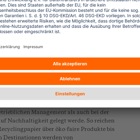
t Anregungen für die Aus- und Fortbildung.
tschöpfungsketten am Beispiel
ausgewertet, Maßnahmen im Bereich des
itet sowie Reiseberichte analysiert
raxis
hland wurden Fach- und
r in einen Austausch miteinander gebracht,
die Berufspraxis zu entwickeln. Es
 Umsetzung eines nachhaltigen Tourismus
 "Forum anders reisen" berichteten
etrieblichen Management als auch bei der
uf Nachhaltigkeit gelegt werde. So reichen
ecyclingpapier über öko-faire Produkte bis
 Destinationen werden von