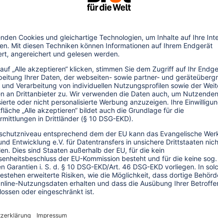
.12.2015
n Asien als Touristenattraktionen. Auch in
 Elefantenreiten und ähnliche
legalen Fang der Tiere und die grausamen
 setzt sich die Tierschutzorganisation
eits zahlreiche Unternehmen zugesagt,
traktionen, für die Elefanten gequält
heißt es bei Pro Wildlife. Der
weiterhin beibehalten. Kunden würden mit
doch eher abgeschreckt als angezogen,
at einen Kriterienkatalog für einen