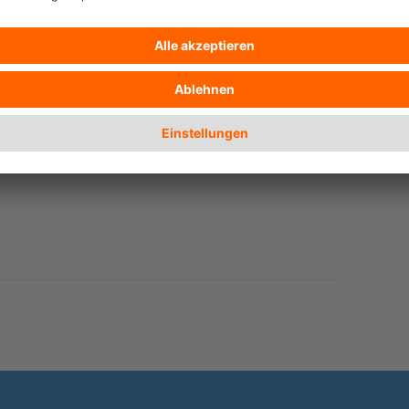
ickelt, der Touristen und Reiseanbietern
e der Tiere geachtet werden.
life.de/Elefantentourismus