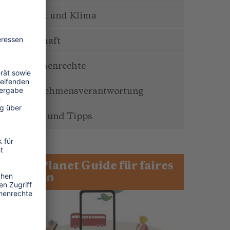
Umwelt und Klima
Wirtschaft
Menschenrechte
Unternehmensverantwortung
Service und Tipps
One Planet Guide für faires
Reisen