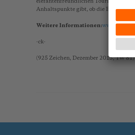
elefantenfreundlichen Tourismus entw
Anhaltspunkte gibt, ob die Bedürfniss
Weitere Informationen:
www.prowild
-ck-
(925 Zeichen, Dezember 2015, TW 81)