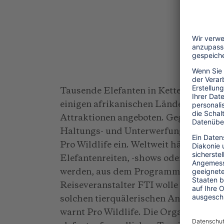
11
Tausende Elefanten in Ketten leiden i
einigen afrikanischen Ländern werden
Attraktionen angeboten. Gegen den il
Haltungs- und Unterwerfungsmethoden
Pro Wildlife ein. Weltweit hätten ber
Elefantenreiten, -shows oder andere At
werden, aus dem Programm zu nehmen, 
Reiseveranstalter FTI wolle sie aber 
solchen tierquälerischen Angeboten je
warnt Pro Wildlife. Die Organisation h