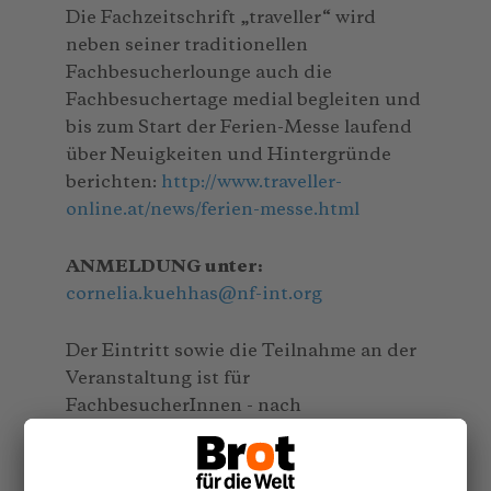
Die Fachzeitschrift „traveller“ wird
neben seiner traditionellen
Fachbesucherlounge auch die
Fachbesuchertage medial begleiten und
bis zum Start der Ferien-Messe laufend
über Neuigkeiten und Hintergründe
berichten:
http://www.traveller-
online.at/news/ferien-messe.html
ANMELDUNG unter:
cornelia.kuehhas
@
nf-int.org
Der Eintritt sowie die Teilnahme an der
Veranstaltung ist für
FachbesucherInnen - nach
Registrierung! - gratis.
Anmeldeschluss: 12.1.2015